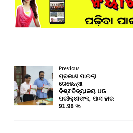
Previous
ପ୍ରକାଶ ପାଇଲା
ରେଭେନ୍ସା
ବିଶ୍ଵବିଦ୍ୟାଳୟ UG
ପରୀକ୍ଷାଫଳ, ପାସ ହାର
91.98 %