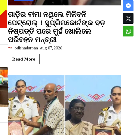
ଗାଡ଼ିର ବୀମା ନଥିଲେ ମିଳିବନି
ପେଟ୍ରୋଲ୍ ! ସୁପ୍ରିମକୋର୍ଟଙ୍କ ବଡ଼
ନିଷ୍ପତ୍ତି ପରେ ମୁହଁ ଖୋଲିଲେ
ପରିବହନ ମନ୍ତ୍ରୀ
odishadarpan
Aug 07, 2026
Read More