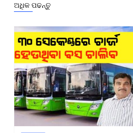
ଅଧିକ ପଢନ୍ତୁ