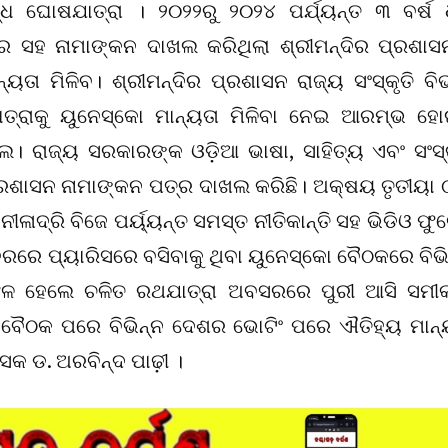
୍ଧ ଘୋଷଯାତ୍ରା । ୨୦୨୨ରୁ ୨୦୨୪ ପର୍ଯ୍ୟନ୍ତ ୩ ବର୍ଷ 
ସହ ନାମାଙ୍କନ ଦାଖଲ କରିଥିଲା ଶ୍ରୀମନ୍ଦିର ପ୍ରଶାସ
୍ୟତା ମିଳିବ। ଶ୍ରୀମନ୍ଦିର ପ୍ରଶାସନ ରାଜ୍ୟ ସଂସ୍କୃତି ବି
ତ୍ରାକୁ ୟୁନେସ୍କୋ ମାନ୍ୟତା ମିଳିବା ନେଇ ଆରମ୍ଭ ହୋ
। ରାଜ୍ୟ ସରକାରଙ୍କ ଓଡ଼ିଆ ଭାଷା, ସାହିତ୍ୟ ଏବଂ ସଂସ୍କ
ପ୍ରଶାସନ ନାମାଙ୍କନ ପତ୍ର ଦାଖଲ କରିଛି। ଅକ୍ଷୟ ତୃତୀୟା ଠ
ଳାଦ୍ରି ବିଜେ ପର୍ୟ୍ୟନ୍ତ ସମସ୍ତ ନୀତିକାନ୍ତି ସହ ଭିଡିଓ ଫୁ
ରେ ପ୍ୟାରିସରେ ବସିବାକୁ ଥିବା ୟୁନେସ୍କୋ ବୈଠକରେ ବିଭି
ଳ ହେଲେ ଚଳିତ ରଥଯାତ୍ରା ଅବସରରେ ପୁରୀ ଆସି ସମୀକ
ା ବୈଠକ ପରେ ବିଭିନ୍ନ ଦେଶର ଭୋଟିଂ ପରେ ଐତିହ୍ୟ ମାନ୍
ସକ ଡ. ଅରବିନ୍ଦ ପାଢ଼ୀ ।