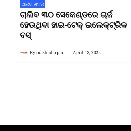
ଆଜିର ଖବର
ଚାଲିବ ୩୦ ସେକେଣ୍ଡରେ ଚାର୍ଜ
ହେଉଥିବା ହାଇ-ଟେକ୍ ଇଲେକ୍ଟ୍ରିକ
ବସ୍
By
odishadarpan
April 18, 2025