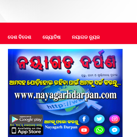
ଦେଶ ବିଦେଶ
ଜ୍ୟୋତିଷ
ନୟାଗଡ ନ୍ୟୁଜ