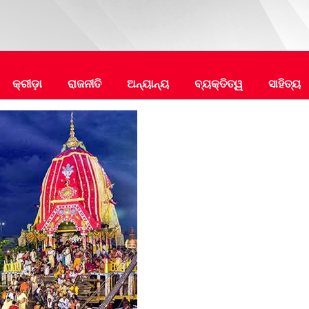
କ୍ରୀଡ଼ା
ରାଜନୀତି
ଅନ୍ୟାନ୍ୟ
ବ୍ୟକ୍ତିତ୍ୱ
ସାହିତ୍ୟ