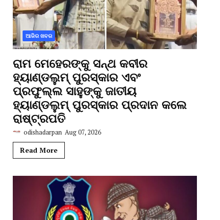
ଆଜିର ଖବର
ରାମ ମେହେରଙ୍କୁ ସନ୍ଥ କବୀର
ହ୍ୟାଣ୍ଡଲୁମ୍ ପୁରସ୍କାର ଏବଂ
ପ୍ରଫୁଲ୍ଲ ସାହୁଙ୍କୁ ଜାତୀୟ
ହ୍ୟାଣ୍ଡଲୁମ୍ ପୁରସ୍କାର ପ୍ରଦାନ କଲେ
ରାଷ୍ଟ୍ରପତି
odishadarpan
Aug 07, 2026
Read More