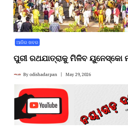
ଆଜିର ଖବର
ପୁରୀ ରଥଯାତ୍ରାକୁ ମିଳିବ ୟୁନେସ୍କୋ 
By
odishadarpan
May 29, 2026