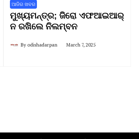
ଆଜିର ଖବର
ମୁଖ୍ୟମନ୍ତ୍ର; ଜିରୋ ଏଫଆଇଆର୍‌‌
ନ ରଖିଲେ ନିଲମ୍ବନ
By
odishadarpan
March 7, 2025