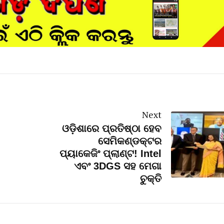
Next
ଓଡ଼ିଶାରେ ପ୍ରତିଷ୍ଠା ହେବ
ସେମିକଣ୍ଡକ୍ଟର
ପ୍ୟାକେଜିଂ ପ୍ଲାଣ୍ଟ! Intel
ଏବଂ 3DGS ସହ ମେଗା
ଚୁକ୍ତି