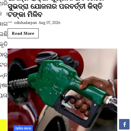
ଧରି
ସୁଭଦ୍ରା ଯୋଜନାର ପରବର୍ତ୍ତୀ କିସ୍ତି
ନ ।
ଟଙ୍କା ମିଳିବ
ଭାଗ
odishadarpan
Aug 07, 2026
ଇଛି
Read More
ୃତି
ାରୁ
ଟେଜ
ନ୍ନ
୍ଷା
ୟତା
ଆଜିର ଖବର