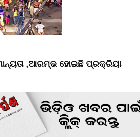
ମାନ୍ୟତା ,ଆରମ୍ଭ ହୋଇଛି ପ୍ରକ୍ରିୟା