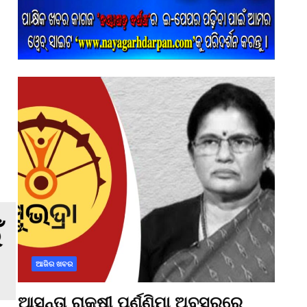
ଆଜିର ଖବର
ଆସନ୍ତା ରାକ୍ଷୀ ପୂର୍ଣ୍ଣିମା ଅବସରରେ