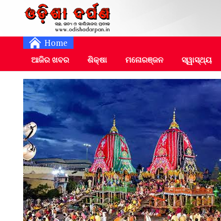
Daily Odia News
Nayagarh Darpan
Home
ଆଜିର ଖବର
ଶିକ୍ଷା
ମନୋରଞ୍ଜନ
ସ୍ୱାସ୍ଥ୍ୟ