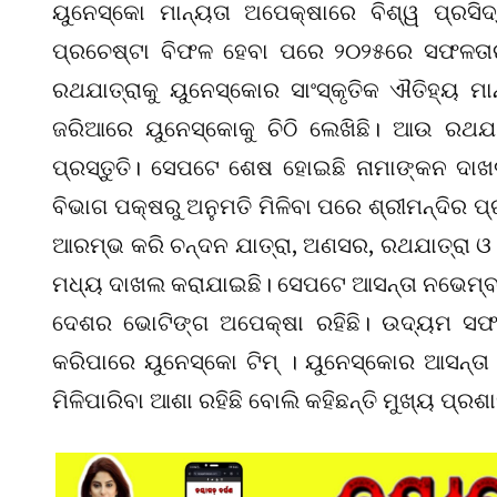
ୟୁନେସ୍କୋ ମାନ୍ୟତା ଅପେକ୍ଷାରେ ବିଶ୍ୱ ପ୍ରସିଦ
ପ୍ରଚେଷ୍ଟା ବିଫଳ ହେବା ପରେ ୨୦୨୫ରେ ସଫଳତାର 
ରଥଯାତ୍ରାକୁ ୟୁନେସ୍କୋର ସାଂସ୍କୃତିକ ଐତିହ୍ୟ ମାନ
ଜରିଆରେ ୟୁନେସ୍କୋକୁ ଚିଠି ଲେଖିଛି। ଆଉ ରଥଯା
ପ୍ରସ୍ତୁତି। ସେପଟେ ଶେଷ ହୋଇଛି ନାମାଙ୍କନ ଦାଖଲ
ବିଭାଗ ପକ୍ଷରୁ ଅନୁମତି ମିଳିବା ପରେ ଶ୍ରୀମନ୍ଦିର 
ଆରମ୍ଭ କରି ଚନ୍ଦନ ଯାତ୍ରା, ଅଣସର, ରଥଯାତ୍ରା ଓ ନୀ
ମଧ୍ୟ ଦାଖଲ କରାଯାଇଛି। ସେପଟେ ଆସନ୍ତା ନଭେମ୍ବର
ଦେଶର ଭୋଟିଙ୍ଗ ଅପେକ୍ଷା ରହିଛି। ଉଦ୍ୟମ ସଫ
କରିପାରେ ୟୁନେସ୍କୋ ଟିମ୍ । ୟୁନେସ୍କୋର ଆସନ୍ତ
ମିଳିପାରିବା ଆଶା ରହିଛି ବୋଲି କହିଛନ୍ତି ମୁଖ୍ୟ ପ୍ରଶା