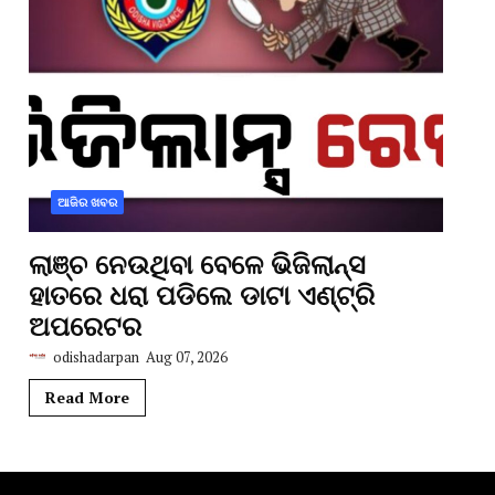
ଆଜିର ଖବର
ଲାଞ୍ଚ ନେଉଥିବା ବେଳେ ଭିଜିଲାନ୍ସ
ହାତରେ ଧରା ପଡିଲେ ଡାଟା ଏଣ୍ଟ୍ରି
ଅପରେଟର
odishadarpan
Aug 07, 2026
Read More