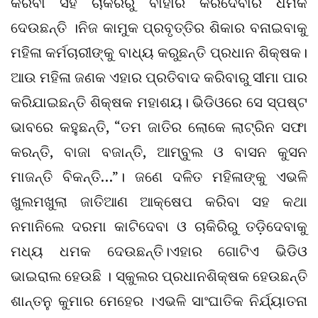
କରିବା ସହ ଚାକିରିରୁ ବାହାର କରିଦେବାର ଧମକ
ଦେଉଛନ୍ତି ।ନିଜ କାମୁକ ପ୍ରବୃତ୍ତିର ଶିକାର ବନାଇବାକୁ
ମହିଳା କର୍ମଚାରୀଙ୍କୁ ବାଧ୍ୟ କରୁଛନ୍ତି ପ୍ରଧାନ ଶିକ୍ଷକ।
ଆଉ ମହିଳା ଜଣକ ଏହାର ପ୍ରତିବାଦ କରିବାରୁ ସୀମା ପାର
କରିଯାଇଛନ୍ତି ଶିକ୍ଷକ ମହାଶୟ। ଭିଡିଓରେ ସେ ସ୍ପଷ୍ଟ
ଭାବରେ କହୁଛନ୍ତି, “ତମ ଜାତିର ଲୋକେ ଲାଟ୍ରିନ ସଫା
କରନ୍ତି, ବାଜା ବଜାନ୍ତି, ଆମ୍ବୁଲ ଓ ବାସନ କୁସନ
ମାଜନ୍ତି ବିକନ୍ତି…”। ଜଣେ ଦଳିତ ମହିଳାଙ୍କୁ ଏଭଳି
ଖୁଲମଖୁଲା ଜାତିଆଣ ଆକ୍ଷେପ କରିବା ସହ କଥା
ନମାନିଲେ ଦରମା କାଟିଦେବା ଓ ଚାକିରିରୁ ତଡ଼ିଦେବାକୁ
ମଧ୍ୟ ଧମକ ଦେଉଛନ୍ତି।ଏହାର ଗୋଟିଏ ଭିଡିଓ
ଭାଇରାଲ ହେଉଛି । ସ୍କୁଲର ପ୍ରଧାନଶିକ୍ଷକ ହେଉଛନ୍ତି
ଶାନ୍ତନୁ କୁମାର ମେହେର ।ଏଭଳି ସାଂଘାତିକ ନିର୍ଯ୍ୟାତନା