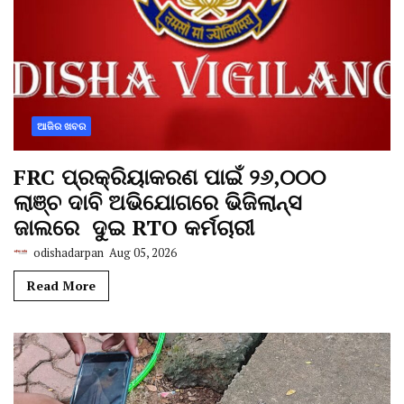
ଆଜିର ଖବର
FRC ପ୍ରକ୍ରିୟାକରଣ ପାଇଁ ୨୬,୦୦୦
ଲାଞ୍ଚ ଦାବି ଅଭିଯୋଗରେ ଭିଜିଲାନ୍ସ
ଜାଲରେ ଦୁଇ RTO କର୍ମଚାରୀ
odishadarpan
Aug 05, 2026
Read More