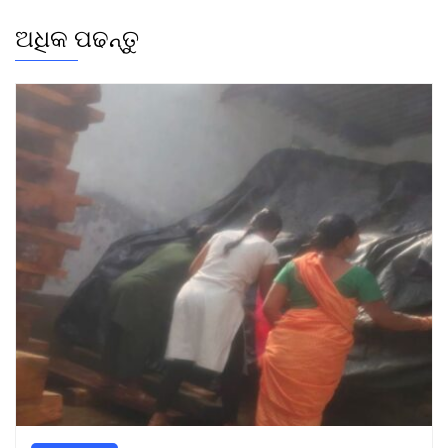
ଅଧିକ ପଢନ୍ତୁ