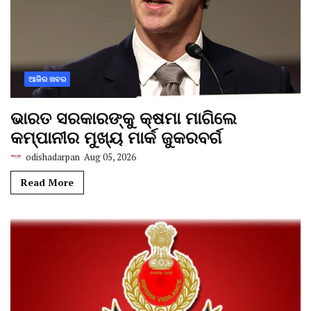
ଆଜିର ଖବର
ଭାରତ ସରକାରଙ୍କୁ କ୍ଷମା ମାଗିଲେ
କମ୍ପାନୀର ମୁଖ୍ୟ ମାର୍କ ଜୁକରବର୍ଗ
odishadarpan
Aug 05, 2026
Read More