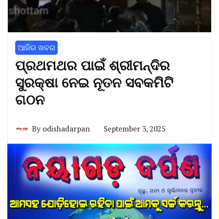
ଆଜିର ଖବର
ପ୍ରଥମଥର ପାଇଁ ଶ୍ରୀମନ୍ଦିର
ସୁରକ୍ଷା ନେଇ ନୂତନ ସବକମିଟି
ଗଠନ
By
odishadarpan
September 3, 2025