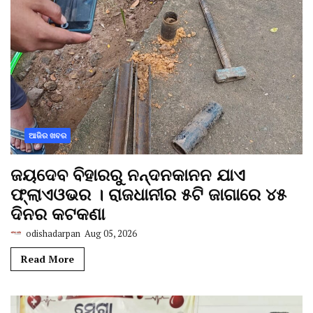
ଆଜିର ଖବର
ଜୟଦେବ ବିହାରରୁ ନନ୍ଦନକାନନ ଯାଏ
ଫ୍ଲାଏଓଭର । ରାଜଧାନୀର ୫ଟି ଜାଗାରେ ୪୫
ଦିନର କଟକଣା
odishadarpan
Aug 05, 2026
Read More