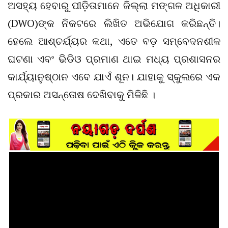
ଅସହ୍ୟ ହେବାରୁ ପୀଡ଼ିତାମାନେ ଜିଲ୍ଲା ମଙ୍ଗଳ ଅଧିକାରୀ
(DWO)ଙ୍କ ନିକଟରେ ଲିଖିତ ଅଭିଯୋଗ କରିଛନ୍ତି।
ହେଲେ ଆଶ୍ଚର୍ଯ୍ୟର କଥା, ଏତେ ବଡ଼ ସମ୍ବେଦନଶୀଳ
ଘଟଣା ଏବଂ ଭିଡିଓ ପ୍ରମାଣ ଥାଇ ମଧ୍ୟ ପ୍ରଶାସନର
କାର୍ଯ୍ୟାନୁଷ୍ଠାନ ଏବେ ଯାଏଁ ଶୂନ। ଯାହାକୁ ସ୍କୁଲରେ ଏକ
ପ୍ରକାର ଅସନ୍ତୋଷ ଦେଖିବାକୁ ମିଳିଛି ।