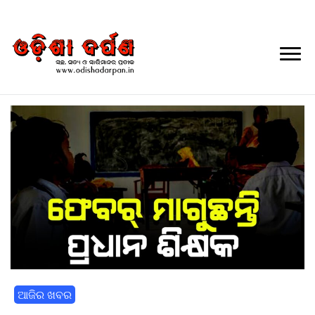
Daily Odia News
Nayagarh Darpan
ଆଜିର ଖବର