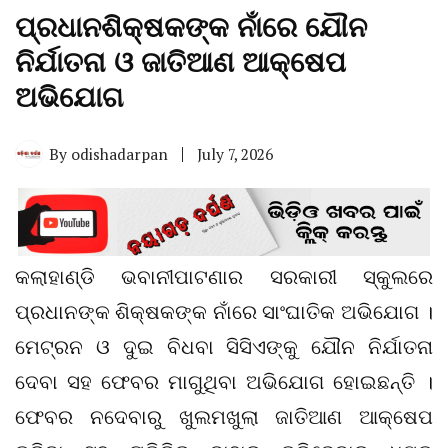
ପ୍ରଧାନଶିକ୍ଷକଙ୍କ ନାଁରେ ଯୌନ
ନିର୍ଯାତନା ଓ ଜାତିଆଣ ଆକ୍ଷେପ
ଅଭିଯୋଗ
By
odishadarpan
July 7, 2026
କଲାହାଣ୍ଡି ଭବାନୀପାଟଣାର ସରକାରୀ ସ୍କୁଲରେ
ପ୍ରଧାନଙ୍କ ଶିକ୍ଷକଙ୍କ ନାଁରେ ସାଂଘାତିକ ଅଭିଯୋଗ ।
ମେଟ୍ରନ ଓ ଦୁଇ ବିଧବା ସିସିଏଙ୍କୁ ଯୌନ ନିର୍ଯାତନା
ଦେବା ସହ ଫେବର ମାଗୁଥିବା ଅଭିଯୋଗ ହୋଇଛନ୍ତି ।
ଫେବର ନଦେବାରୁ ଖୁଲମଖୁଲା ଜାତିଆଣ ଆକ୍ଷେପ