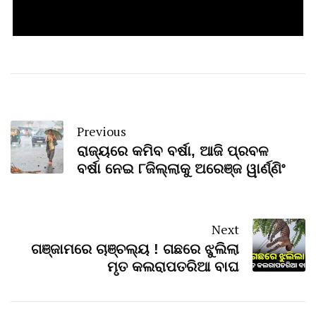
Previous
ରାଜ୍ୟରେ କମିବ ବର୍ଷା, ଆଜି ପ୍ରବଳ
ବର୍ଷା ନେଇ ୮ଜିଲ୍ଲାକୁ ଅରେଞ୍ଜ ୱାର୍ଣ୍ଣିଂ
Next
ଗଞ୍ଜାମରେ ଚାଞ୍ଚଲ୍ୟ ! ଗଛରେ ଝୁଲିଲା
ମୃତ କଲରାପତରିଆ ବାଘ