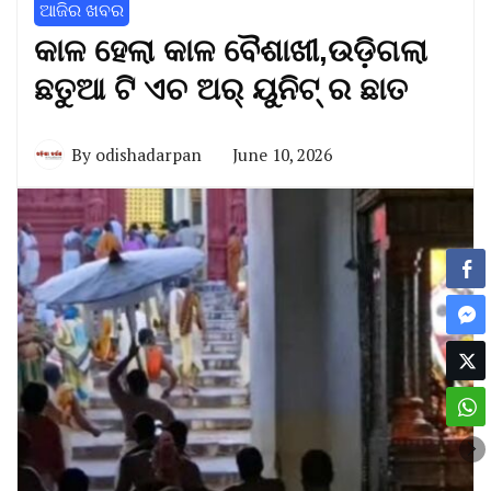
ଆଜିର ଖବର
କାଳ ହେଲା କାଳ ବୈଶାଖୀ,ଉଡ଼ିଗଲା
ଛତୁଆ ଟି ଏଚ ଅର୍ ୟୁନିଟ୍ ର ଛାତ
By
odishadarpan
June 10, 2026