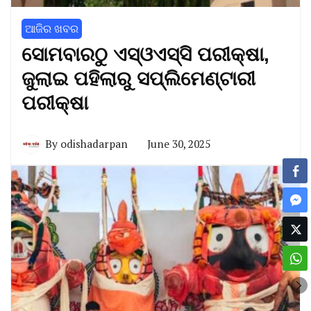
ଆଜିର ଖବର
ସୋମବାରଠୁ ଏସ୍‌ଓଏସ୍‌ସି ପରୀକ୍ଷା,
ଜୁଲାଇ ପହିଲାରୁ ସପ୍ଲିମେଣ୍ଟାରୀ
ପରୀକ୍ଷା
By
odishadarpan
June 30, 2025