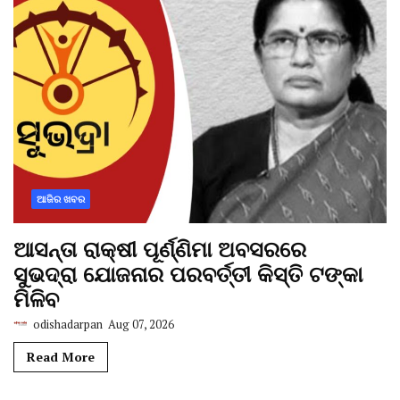
ଆଜିର ଖବର
ଆସନ୍ତା ରାକ୍ଷୀ ପୂର୍ଣ୍ଣିମା ଅବସରରେ
ସୁଭଦ୍ରା ଯୋଜନାର ପରବର୍ତ୍ତୀ କିସ୍ତି ଟଙ୍କା
ମିଳିବ
odishadarpan
Aug 07, 2026
Read More