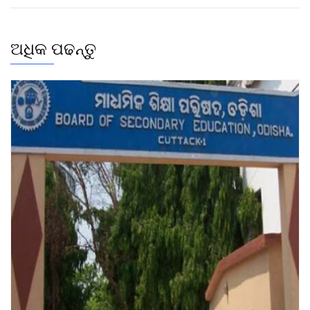
ଅଧିକ ପଢନ୍ତୁ