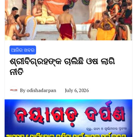
ଆଜିର ଖବର
ଶ୍ରୀବିଗ୍ରହଙ୍କ ଚାଲିଛି ଓଷ ଲାଗି
ନୀତି
By
odishadarpan
July 6, 2026