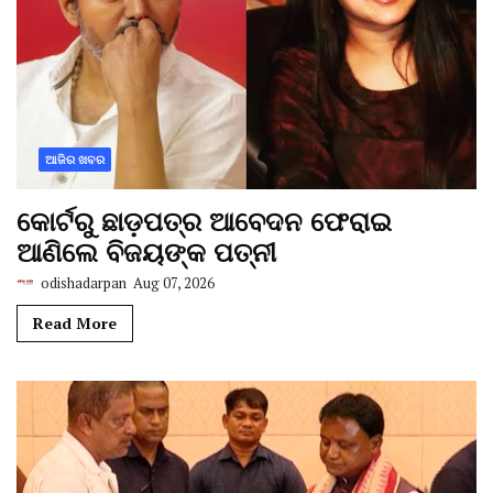
ଆଜିର ଖବର
କୋର୍ଟରୁ ଛାଡ଼ପତ୍ର ଆବେଦନ ଫେରାଇ
ଆଣିଲେ ବିଜୟଙ୍କ ପତ୍ନୀ
odishadarpan
Aug 07, 2026
Read More