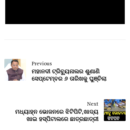
Previous
ମହାନଦୀ ଟ୍ରିବ୍ୟୁନାଲର ଶୁଣାଣି
ସେପ୍ଟେମ୍ବର ୬ ତାରିଖକୁ ଘୁଞ୍ଚିଲା
Next
ମଧ୍ୟାହ୍ନ ଭୋଜନରେ ଝିଟିପିଟି,ଖାଦ୍ୟ
ଖାଇ ହସ୍ପିଟାଲରେ ଛାତ୍ରଛାତ୍ରୀ