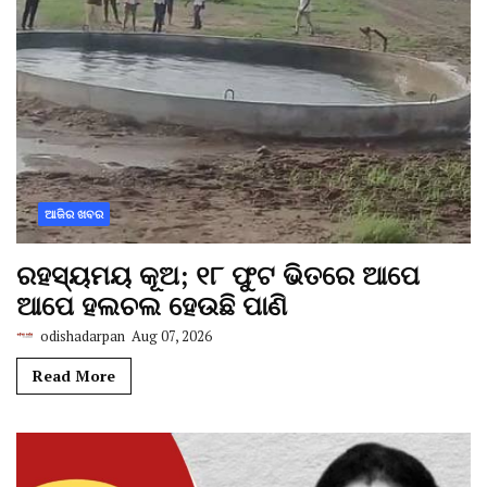
ଆଜିର ଖବର
ରହସ୍ୟମୟ କୂଅ; ୧୮ ଫୁଟ ଭିତରେ ଆପେ
ଆପେ ହଲଚଲ ହେଉଛି ପାଣି
odishadarpan
Aug 07, 2026
Read More