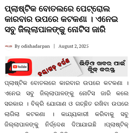
ପ୍ଲାଷ୍ଟିକ ବୋତଲରେ ପେଟ୍ରୋଲ
କାରବାର ଉପରେ କଟକଣା । ଏନେଇ
ସବୁ ଜିଲ୍ଲାପାଳଙ୍କୁ ନୋଟିସ ଜାରି
By
odishadarpan
August 2, 2025
ପ୍ଲାଷ୍ଟିକ ବୋତଲରେ କାରବାର ଉପରେ କଟକଣା ।
ଏନେଇ ସବୁ ଜିଲ୍ଲାପାଳଙ୍କୁ ନୋଟିସ ଜାରି କଲେ
ସରକାର । ବିକ୍ରି ଯୋଗାଣ ଓ ଗଚ୍ଛିତ ରଖିବା ଉପରେ
ଲାଗିଲା କଟକଣା । କାଯ୍ୟକାରୀ କରିବାକୁ ସବୁ
ଜିଲ୍ଲାପାଳଙ୍କୁ ନିର୍ଦ୍ଦେଶ ଦିଆଯାଇଛି ।ପ୍ଲାଷ୍ଟିକ୍