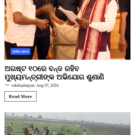
ଆଜିର ଖବର
ଅଗଷ୍ଟ ୧୦ରେ ବନ୍ଦ ରହିବ
ମୁଖ୍ୟମନ୍ତ୍ରୀଙ୍କ ଅଭିଯୋଗ ଶୁଣାଣି
odishadarpan
Aug 07, 2026
Read More