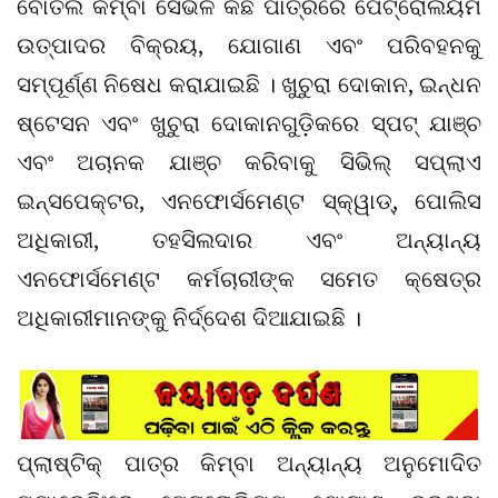
ବୋତଲ କିମ୍ବା ସେଭଳି କିଛି ପାତ୍ରରେ ପେଟ୍ରୋଲିୟମ
ଉତ୍ପାଦର ବିକ୍ରୟ, ଯୋଗାଣ ଏବଂ ପରିବହନକୁ
ସମ୍ପୂର୍ଣ୍ଣ ନିଷେଧ କରାଯାଇଛି । ଖୁଚୁରା ଦୋକାନ, ଇନ୍ଧନ
ଷ୍ଟେସନ ଏବଂ ଖୁଚୁରା ଦୋକାନଗୁଡ଼ିକରେ ସ୍ପଟ୍ ଯାଞ୍ଚ
ଏବଂ ଅଚାନକ ଯାଞ୍ଚ କରିବାକୁ ସିଭିଲ୍ ସପ୍ଲାଏ
ଇନ୍ସପେକ୍ଟର, ଏନଫୋର୍ସମେଣ୍ଟ ସ୍କ୍ୱାଡ୍, ପୋଲିସ
ଅଧିକାରୀ, ତହସିଲଦାର ଏବଂ ଅନ୍ୟାନ୍ୟ
ଏନଫୋର୍ସମେଣ୍ଟ କର୍ମଚାରୀଙ୍କ ସମେତ କ୍ଷେତ୍ର
ଅଧିକାରୀମାନଙ୍କୁ ନିର୍ଦ୍ଦେଶ ଦିଆଯାଇଛି ।
ପ୍ଲାଷ୍ଟିକ୍ ପାତ୍ର କିମ୍ବା ଅନ୍ୟାନ୍ୟ ଅନୁମୋଦିତ