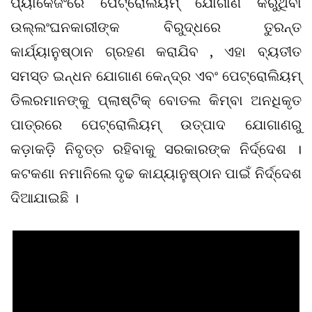
ପ୍ୟାକେଜିଂରେ ପେଟ୍ରୋଲିୟମ୍ ଯୋଗାଣ କରୁଥିବା
ଉଲ୍ଲଂଘନକାରୀଙ୍କ ବିରୁଦ୍ଧରେ ତୁରନ୍ତ
କାର୍ଯ୍ୟାନୁଷ୍ଠାନ ଗ୍ରହଣ କରାଯିବ , ଏହା ବ୍ୟତୀତ
ସମସ୍ତ ଇନ୍ଧନ ଯୋଗାଣ କେନ୍ଦ୍ର ଏବଂ ପେଟ୍ରୋଲିୟମ୍
ଡିଲରମାନଙ୍କୁ ପ୍ଲାଷ୍ଟିକ୍ ବୋତଲ କିମ୍ବା ଅନଧିକୃତ
ପାତ୍ରରେ ପେଟ୍ରୋଲିୟମ୍ ଉତ୍ପାଦ ଯୋଗାଣରୁ
କଡ଼ାକଡ଼ି ନିବୃତ୍ତ ରହିବାକୁ ସରକାରଙ୍କ ନିର୍ଦ୍ଦେଶ ।
କଟକଣା ନମାନିଲେ ଦୃଢ କାଯ୍ୟାନୁଷ୍ଠାନ ପାଇଁ ନିର୍ଦ୍ଦେଶ
ଦିଆଯାଇଛି ।