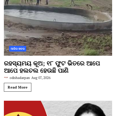
ଆଜିର ଖବର
ରହସ୍ୟମୟ କୂଅ; ୧୮ ଫୁଟ ଭିତରେ ଆପେ
ଆପେ ହଲଚଲ ହେଉଛି ପାଣି
odishadarpan
Aug 07, 2026
Read More