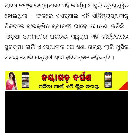
ପ୍ରଧାନଙ୍କ ଉଦ୍ୟମରେ ଏହି କାର୍ଯ୍ୟ ଆହୁରି ତ୍ୱରାନ୍ୱିତ
ହୋଇଥିଲା । ଫଳରେ ଏଏସ୍‌ଆଇ ଏହି ଐତିହ୍ୟସ୍ଥଳୀକୁ
ନିକଟରେ ସଂରକ୍ଷିତ ସ୍ମାରକୀ ଭାବେ ଘୋଷଣା କରିଛି ।
‘ଓଡ଼ିଆ ଅସ୍ମିତା’ର ପରିଚୟ ସ୍ୱରୂପ ଏହି କୀର୍ତ୍ତିରାଜିର
ସୁରକ୍ଷା ଲାଗି ଏଏସ୍‌ଆଇର ଘୋଷଣା ରାଜ୍ୟ ଲାଗି ଖୁସିର
ବିଷୟ ବୋଲି ମନ୍ତ୍ରୀ ଶ୍ରୀ ହରିଚନ୍ଦନ କହିଛନ୍ତି ।