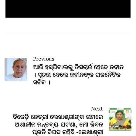
Previous
ଆଜି ହସ୍ପିଟାଲରୁ ଡିସଚାର୍ଜ ହେବେ ନବୀନ
। ସୂଚନା ଦେଲେ ନବୀନଙ୍କ ରାଜନୈତିକ
ସଚିବ ।
Next
ବିଜେଡ଼ି ନେତ୍ରୀ ଲେଖାଶ୍ରୀଙ୍କ ନାମରେ
ଅଶାଳୀନ ମନ୍ତବ୍ୟ ଘଟଣା, ମୋ ଜିବନ
ପ୍ରତି ବିପଦ ରହିଛି -ଲେଖାଶ୍ରୀ