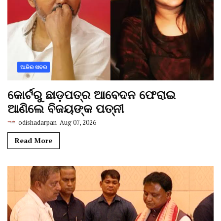
ଆଜିର ଖବର
କୋର୍ଟରୁ ଛାଡ଼ପତ୍ର ଆବେଦନ ଫେରାଇ
ଆଣିଲେ ବିଜୟଙ୍କ ପତ୍ନୀ
odishadarpan
Aug 07, 2026
Read More