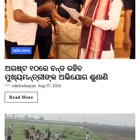
ଆଜିର ଖବର
ଅଗଷ୍ଟ ୧୦ରେ ବନ୍ଦ ରହିବ
ମୁଖ୍ୟମନ୍ତ୍ରୀଙ୍କ ଅଭିଯୋଗ ଶୁଣାଣି
odishadarpan
Aug 07, 2026
Read More