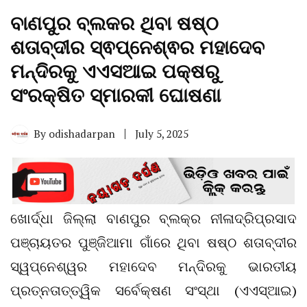
ବାଣପୁର ବ୍ଲକର ଥିବା ଷଷ୍ଠ
ଶତାବ୍ଦୀର ସ୍ଵପ୍ନେଶ୍ଵର ମହାଦେବ
ମନ୍ଦିରକୁ ଏଏସଆଇ ପକ୍ଷରୁ
ସଂରକ୍ଷିତ ସ୍ମାରକୀ ଘୋଷଣା
By
odishadarpan
July 5, 2025
ଖୋର୍ଦ୍ଧା ଜିଲ୍ଲା ବାଣପୁର ବ୍ଲକ୍‌ର ନୀଳାଦ୍ରିପ୍ରସାଦ
ପଞ୍ଚାୟତର ପୁଞ୍ଜିଆମା ଗାଁରେ ଥିବା ଷଷ୍ଠ ଶତାବ୍ଦୀର
ସ୍ୱପ୍ନେଶ୍ୱର ମହାଦେବ ମନ୍ଦିରକୁ ଭାରତୀୟ
ପ୍ରତ୍ନତାତ୍ତ୍ୱିକ ସର୍ବେକ୍ଷଣ ସଂସ୍ଥା (ଏଏସ୍‌ଆଇ)