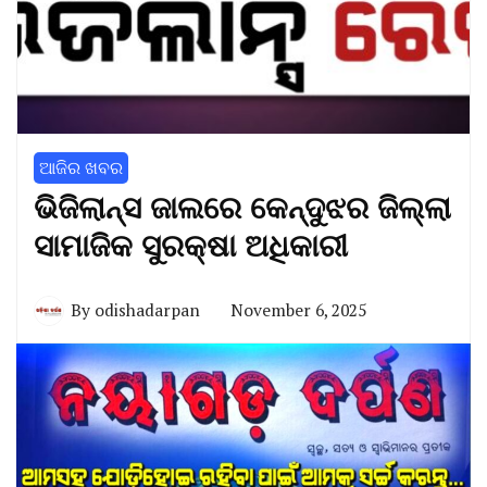
ଆଜିର ଖବର
ଭିଜିଲାନ୍ସ ଜାଲରେ କେନ୍ଦୁଝର ଜିଲ୍ଲା
ସାମାଜିକ ସୁରକ୍ଷା ଅଧିକାରୀ
By
odishadarpan
November 6, 2025