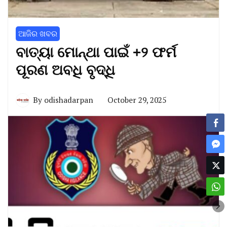
ଆଜିର ଖବର
ବାତ୍ୟା ମୋନ୍ଥା ପାଇଁ +୨ ଫର୍ମ
ପୂରଣ ଅବଧି ବୃଦ୍ଧି
By
odishadarpan
October 29, 2025