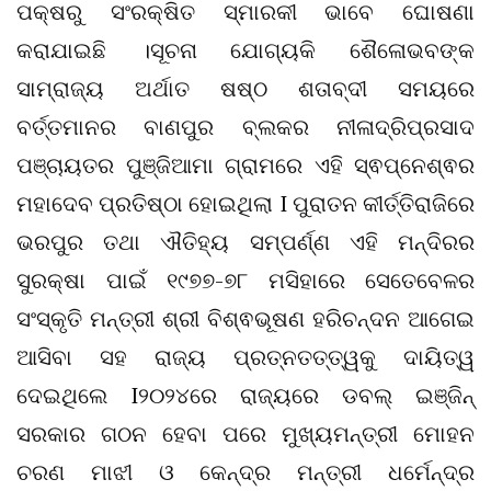
ପକ୍ଷରୁ ସଂରକ୍ଷିତ ସ୍ମାରକୀ ଭାବେ ଘୋଷଣା
କରାଯାଇଛି ।ସୂଚନା ଯୋଗ୍ୟକି ଶୈଳୋଭବଙ୍କ
ସାମ୍ରାଜ୍ୟ ଅର୍ଥାତ ଷଷ୍ଠ ଶତାବ୍ଦୀ ସମୟରେ
ବର୍ତ୍ତମାନର ବାଣପୁର ବ୍ଲକର ନୀଳାଦ୍ରିପ୍ରସାଦ
ପଞ୍ଚାୟତର ପୁଞ୍ଜିଆମା ଗ୍ରାମରେ ଏହି ସ୍ଵପ୍ନେଶ୍ଵର
ମହାଦେବ ପ୍ରତିଷ୍ଠା ହୋଇଥିଲା I ପୁରାତନ କୀର୍ତ୍ତିରାଜିରେ
ଭରପୁର ତଥା ଐତିହ୍ୟ ସମ୍ପର୍ଣ୍ଣ ଏହି ମନ୍ଦିରର
ସୁରକ୍ଷା ପାଇଁ ୧୯୭୭-୭୮ ମସିହାରେ ସେତେବେଳର
ସଂସ୍କୃତି ମନ୍ତ୍ରୀ ଶ୍ରୀ ବିଶ୍ଵଭୂଷଣ ହରିଚନ୍ଦନ ଆଗେଇ
ଆସିବା ସହ ରାଜ୍ୟ ପ୍ରତ୍ନତତ୍ତ୍ୱକୁ ଦାୟିତ୍ୱ
ଦେଇଥିଲେ I୨୦୨୪ରେ ରାଜ୍ୟରେ ଡବଲ୍‌ ଇଞ୍ଜିନ୍‌
ସରକାର ଗଠନ ହେବା ପରେ ମୁଖ୍ୟମନ୍ତ୍ରୀ ମୋହନ
ଚରଣ ମାଝୀ ଓ କେନ୍ଦ୍ର ମନ୍ତ୍ରୀ ଧର୍ମେନ୍ଦ୍ର