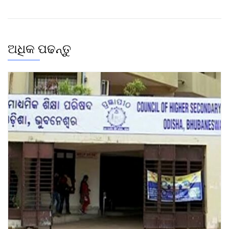
ଅଧିକ ପଢନ୍ତୁ