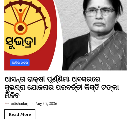
ଆଜିର ଖବର
ଆସନ୍ତା ରାକ୍ଷୀ ପୂର୍ଣ୍ଣିମା ଅବସରରେ
ସୁଭଦ୍ରା ଯୋଜନାର ପରବର୍ତ୍ତୀ କିସ୍ତି ଟଙ୍କା
ମିଳିବ
odishadarpan
Aug 07, 2026
Read More