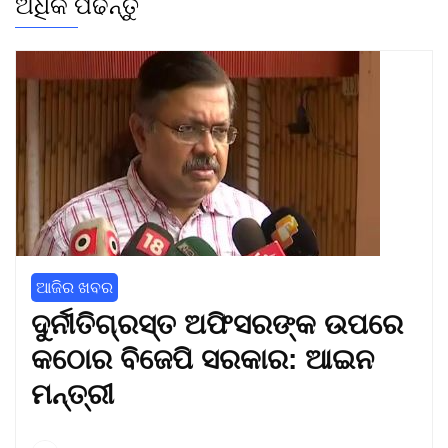
ଅଧିକ ପଢନ୍ତୁ
ଆଜିର ଖବର
ଦୁର୍ନୀତିଗ୍ରସ୍ତ ଅଫିସରଙ୍କ ଉପରେ
କଠୋର ବିଜେପି ସରକାର: ଆଇନ
ମନ୍ତ୍ରୀ