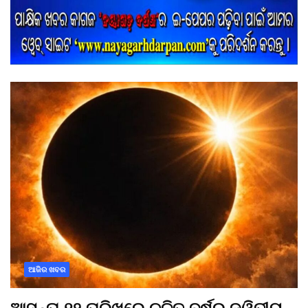
ଆଜିର ଖବର
ଆସନ୍ତା ୧୨ ତାରିଖରେ ଚଳିତ ବର୍ଷର ଦ୍ୱିତୀୟ