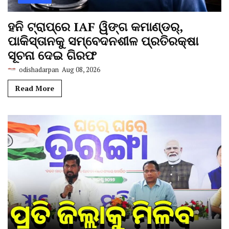
ହନି ଟ୍ରାପ୍‌ରେ IAF ୱିଙ୍ଗ କମାଣ୍ଡର୍,
ପାକିସ୍ତାନକୁ ସମ୍ବେଦନଶୀଳ ପ୍ରତିରକ୍ଷା
ସୂଚନା ଦେଇ ଗିରଫ
odishadarpan
Aug 08, 2026
Read More