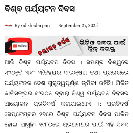
ବିଶ୍ବ ପର୍ଯ୍ୟଟନ ଦିବସ
By
odishadarpan
September 27, 2025
ଆଜି ବିଶ୍ବ ପର୍ଯ୍ୟଟନ ଦିବସ । ସମଗ୍ର ବିଶ୍ୱରେ
ସଂସ୍କୃତି ଏବଂ ଐତିହ୍ୟର ସଂରକ୍ଷଣ ତଥା ପ୍ରଚାରରେ
ପର୍ଯ୍ୟଟନର ବେଶ ଗୁରୁତ୍ୱପୂର୍ଣ୍ଣ ଭୂମିକା ରହିଛି। ମିଳିତ
ଜାତିସଙ୍ଘର ସଂଗଠନ ଦ୍ବାରା ବିଶ୍ୱ ପର୍ଯ୍ୟଟନ ଦିବସର
ଆୟୋଜନ ପ୍ରତିବର୍ଷ କରାଯାଇଥାଏ ।: ପ୍ରତିବର୍ଷ
ସେପ୍ଟେମ୍ବର ୨୭ରେ ବିଶ୍ବ ପର୍ଯ୍ୟଟନ ଦିବସ ପାଳିତ
ହୋଇ ଆସୁଛି। ୧୯୮୦ରେ ପ୍ରଥମଥର ପାଇଁ ଏହି ଦିବସ