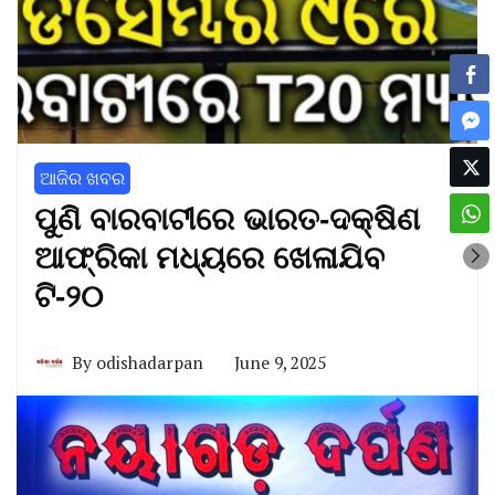
ଆଜିର ଖବର
ପୁଣି ବାରବାଟୀରେ ଭାରତ-ଦକ୍ଷିଣ
ଆଫ୍ରିକା ମଧ୍ୟରେ ଖେଳାଯିବ
ଟି-୨୦
By
odishadarpan
June 9, 2025