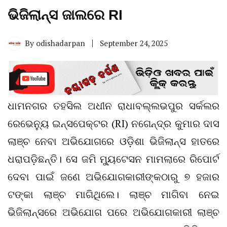
ଭିଜିଲାନ୍ସ ଜାଲରେ RI
By
odishadarpan
September 24, 2025
ଧାମନଗର ତହସିଲ ଅଧୀନ ରାଧାବଲ୍ଲଭପୁର ସର୍କଲର
ରେଭେନ୍ୟୁ ଇନ୍ସପେକ୍ଟର (RI) ନଗେନ୍ଦ୍ର କୁମାର ଦାସ
ଲାଞ୍ଚ ନେବା ଅଭିଯୋଗରେ ଓଡ଼ିଶା ଭିଜିଲାନ୍ସ ହାତରେ
ଧରାପଡ଼ିଛନ୍ତି। ସେ ଜମି ମ୍ୟୁଟେସନ ମାମଲାରେ ରିପୋର୍ଟ
ଦେବା ପାଇଁ ଜଣେ ଅଭିଯୋଗକାରୀଙ୍କଠାରୁ ୭ ହଜାର
ଟଙ୍କା ଲାଞ୍ଚ ମାଗିଥିଲେ। ଲାଞ୍ଚ ମାଗିବା ନେଇ
ଭିଜିଲାନ୍ସରେ ଅଭିଯୋଗ ପରେ ଅଭିଯୋଗକାରୀ ଲାଞ୍ଚ