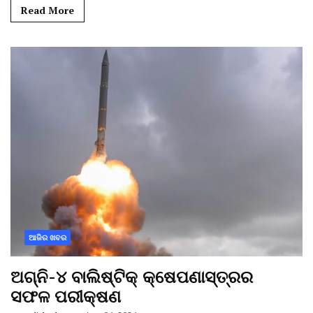
Read More
ଆଜିର ଖବର
ଅଗ୍ନି-୪ ବାଲିଷ୍ଟିକ୍ କ୍ଷେପଣାସ୍ତ୍ରର
ସଫଳ ପରୀକ୍ଷଣ