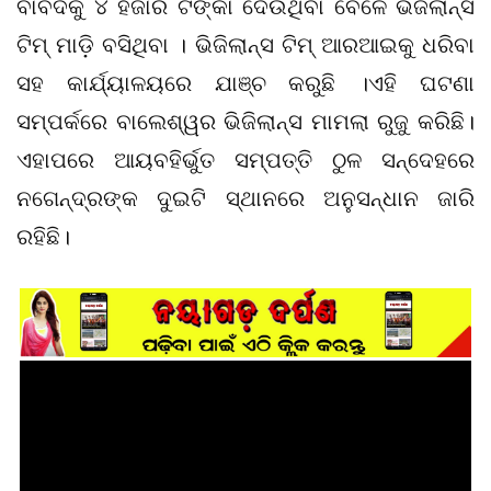
ବାବଦକୁ ୪ ହଜାର ଟଙ୍କା ଦେଉଥିବା ବେଳେ ଭିଜିଲାନ୍ସ
ଟିମ୍ ମାଡ଼ି ବସିଥିବା । ଭିଜିଲାନ୍ସ ଟିମ୍ ଆରଆଇକୁ ଧରିବା
ସହ କାର୍ଯ୍ୟାଳୟରେ ଯାଞ୍ଚ କରୁଛି ।ଏହି ଘଟଣା
ସମ୍ପର୍କରେ ବାଲେଶ୍ୱର ଭିଜିଲାନ୍ସ ମାମଲା ରୁଜୁ କରିଛି।
ଏହାପରେ ଆୟବହିର୍ଭୁତ ସମ୍ପତ୍ତି ଠୁଳ ସନ୍ଦେହରେ
ନଗେନ୍ଦ୍ରଙ୍କ ଦୁଇଟି ସ୍ଥାନରେ ଅନୁସନ୍ଧାନ ଜାରି
ରହିଛି।