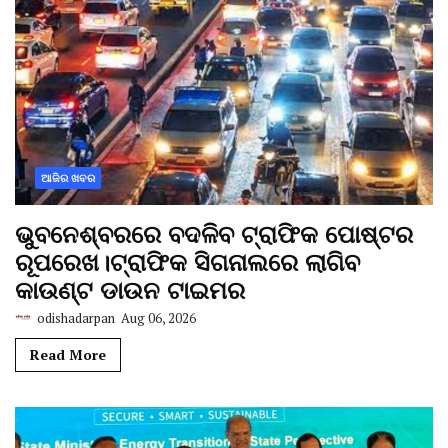
ଆଜିର ଖବର
ଭୁବନେଶ୍ବରରେ ବଦଳିବ ଟ୍ରାଫିକ ପୋଷ୍ଟର
ରୂପରେଖ।ଟ୍ରାଫିକ ସିଗନାଲରେ ଲାଗିବ
କାଉଣ୍ଟ ଡାଉନ ଟାଇମର
odishadarpan
Aug 06, 2026
Read More