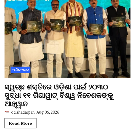
ଆଜିର ଖବର
ସ୍ୱଚ୍ଛ ଶକ୍ତିରେ ଓଡ଼ିଶା ପାଇଁ ୨୦୩୦
ସୁଦ୍ଧା ୧୧ ଗିଗାୱାଟ୍ ବିଶ୍ୱ ନିବେଶକଙ୍କୁ
ଆହ୍ୱାନ
odishadarpan
Aug 06, 2026
Read More