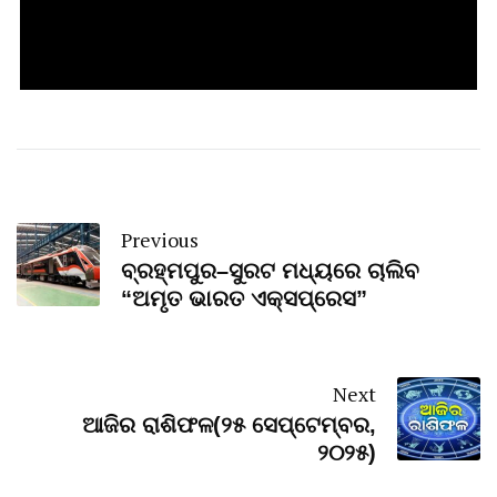
Previous
ବ୍ରହ୍ମପୁର–ସୁରଟ ମଧ୍ୟରେ ଚାଲିବ
“ଅମୃତ ଭାରତ ଏକ୍ସପ୍ରେସ”
Next
ଆଜିର ରାଶିଫଳ(୨୫ ସେପ୍ଟେମ୍ବର,
୨୦୨୫)