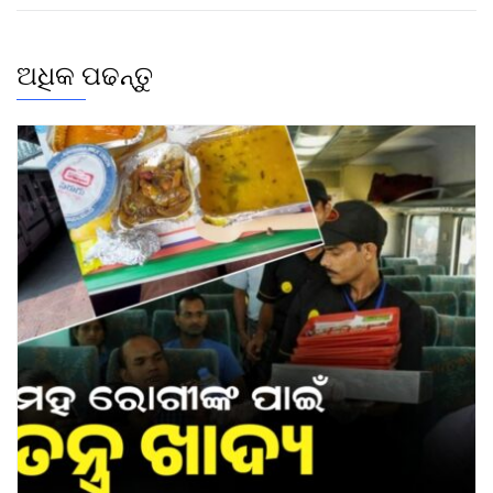
ଅଧିକ ପଢନ୍ତୁ