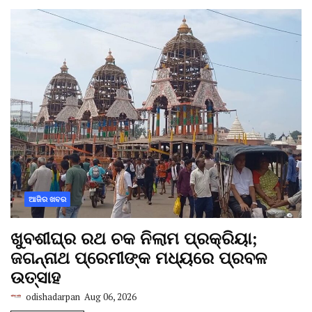
ଆଜିର ଖବର
ଖୁବଶୀଘ୍ର ରଥ ଚକ ନିଲାମ ପ୍ରକ୍ରିୟା;
ଜଗନ୍ନାଥ ପ୍ରେମୀଙ୍କ ମଧ୍ୟରେ ପ୍ରବଳ
ଉତ୍ସାହ
odishadarpan
Aug 06, 2026