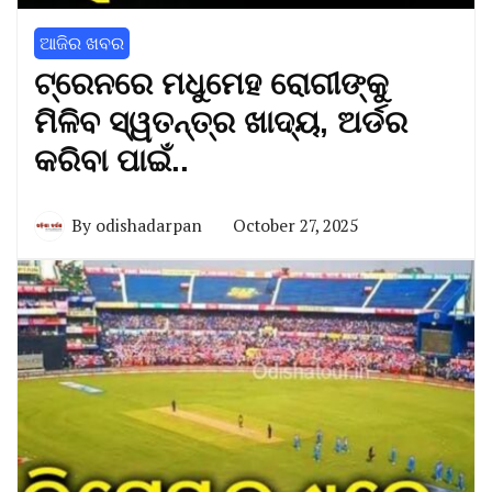
ଆଜିର ଖବର
ଟ୍ରେନରେ ମଧୁମେହ ରୋଗୀଙ୍କୁ
ମିଳିବ ସ୍ୱତନ୍ତ୍ର ଖାଦ୍ୟ, ଅର୍ଡର
କରିବା ପାଇଁ..
By
odishadarpan
October 27, 2025