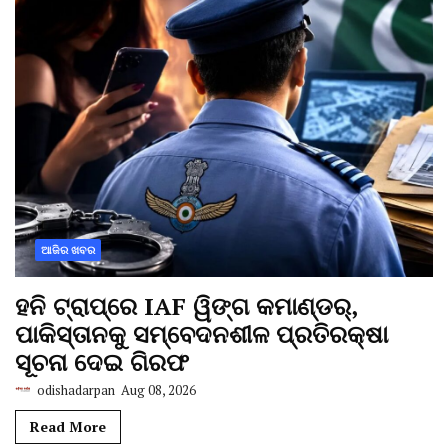
ଆଜିର ଖବର
ହନି ଟ୍ରାପ୍‌ରେ IAF ୱିଙ୍ଗ କମାଣ୍ଡର୍,
ପାକିସ୍ତାନକୁ ସମ୍ବେଦନଶୀଳ ପ୍ରତିରକ୍ଷା
ସୂଚନା ଦେଇ ଗିରଫ
odishadarpan
Aug 08, 2026
Read More