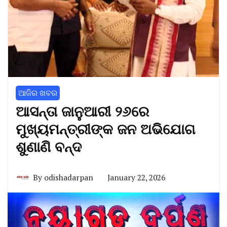
ଆଜିର ଖବର
ଆସନ୍ତା ଜାନୁଆରୀ ୨୬ରେ
ମୁଖ୍ୟମନ୍ତ୍ରୀଙ୍କ ଜନ ଅଭିଯୋଗ
ଶୁଣାଣି ବନ୍ଦ
By
odishadarpan
January 22, 2026