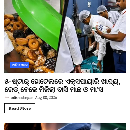
ଆଜିର ଖବର
୫-ଷ୍ଟାର୍ ହୋଟେଲରେ ଏକ୍ସପାୟାରି ଖାଦ୍ୟ,
ରେଡ୍ ବେଳେ ମିଳିଲା ବାସି ମାଛ ଓ ମାଂସ
odishadarpan
Aug 08, 2026
Read More