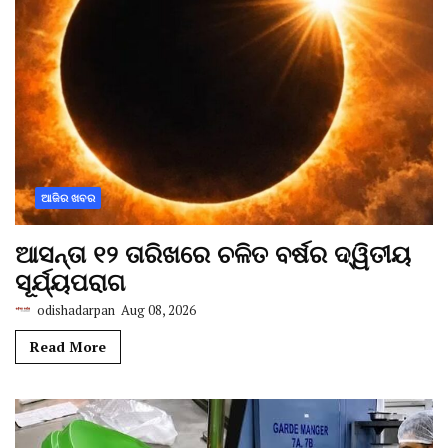
ଆଜିର ଖବର
ଆସନ୍ତା ୧୨ ତାରିଖରେ ଚଳିତ ବର୍ଷର ଦ୍ୱିତୀୟ
ସୂର୍ଯ୍ୟପରାଗ
odishadarpan
Aug 08, 2026
Read More