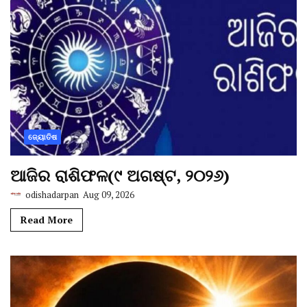
ଜ୍ୟୋତିଷ
ଆଜିର ରାଶିଫଳ(୯ ଅଗଷ୍ଟ, ୨୦୨୬)
odishadarpan
Aug 09, 2026
Read More