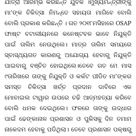
ଯାତ୍ରା ଆରମ୍ଭ କରିଛନ୍ତି ଯୁବକ ।ମୁଖ୍ୟମନ୍ତ୍ରୀଙ୍କୁ
ମା’ଙ୍କ ଚିକିତ୍ସା ନିମନ୍ତେ ସହାୟତା ମାଗିବେ ବୋଲି
ବୋଲି ପ୍ରକାଶ କରିଛନ୍ତି । ଗତ ୨୦୧୮ମସିହାରେ OSAP
ଫାଷ୍ଟ ବଟାଲୀୟନରେ କନେଷ୍ଟବଳ ଭାବେ ନିଯୁକ୍ତି
ପାଇଁ ତାଲିମ ନେଉଥିଲେ। ମାତ୍ର ତାଲିମ ସମୟରେ
ସ୍ବାସ୍ଥ୍ୟଗତ କାରଣରୁ ଅଯୋଗ୍ୟ ହେବାରୁ ନିଯୁକ୍ତି
ପାଇବାରୁ ବଞ୍ଚିତ ହୋଇଥିଲେ।ତେବେ ଗତ ମେ ମାସ
୯ତାରିଖରେ ତାଙ୍କୁ ନିଯୁକ୍ତି ଓ କର୍କଟ ପୀଡିତ ମା’ଙ୍କର
ସମସ୍ତ ଚିକିତ୍ସା ଖର୍ଚ୍ଚ ପ୍ରଦାନ ଦାବିରେ ଏକ
ମୋବାଇଲ ଟାୱାର ଉପରେ ଚଢି ଆତ୍ମହତ୍ୟା କରିବେ
ବୋଲି ଧମକ ଦେଇଥିଲେ। ଫଳରେ ତାଙ୍କୁ ଉଦ୍ଧାର
ପାଇଁ ଢେଙ୍କାନାଳ ପ୍ରଶାସନ ଓ ପୁକିସକୁ ଦିନ ତମାମ
ନାକେଦମ ହେବାକୁ ପଡିଥିଲା। ତେବେ ପ୍ରଶାସନ ପକ୍ଷରୁ