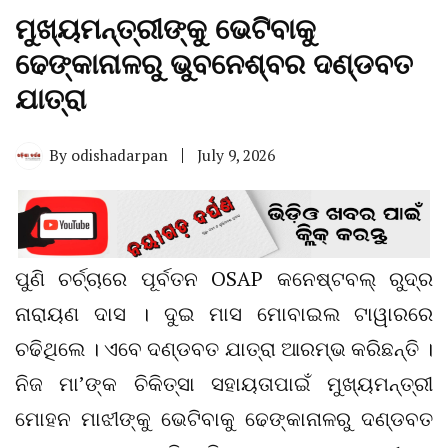
ମୁଖ୍ୟମନ୍ତ୍ରୀଙ୍କୁ ଭେଟିବାକୁ
ଢେଙ୍କାନାଳରୁ ଭୁବନେଶ୍ବର ଦଣ୍ଡବତ
ଯାତ୍ରା
By
odishadarpan
July 9, 2026
ପୁଣି ଚର୍ଚ୍ଚାରେ ପୂର୍ବତନ OSAP କନେଷ୍ଟବଲ୍ ରୁଦ୍ର
ନାରାୟଣ ଦାସ । ଦୁଇ ମାସ ମୋବାଇଲ ଟାୱାରରେ
ଚଢିଥିଲେ । ଏବେ ଦଣ୍ଡବତ ଯାତ୍ରା ଆରମ୍ଭ କରିଛନ୍ତି ।
ନିଜ ମା’ଙ୍କ ଚିକିତ୍ସା ସହାୟତାପାଇଁ ମୁଖ୍ୟମନ୍ତ୍ରୀ
ମୋହନ ମାଝୀଙ୍କୁ ଭେଟିବାକୁ ଢେଙ୍କାନାଳରୁ ଦଣ୍ଡବତ