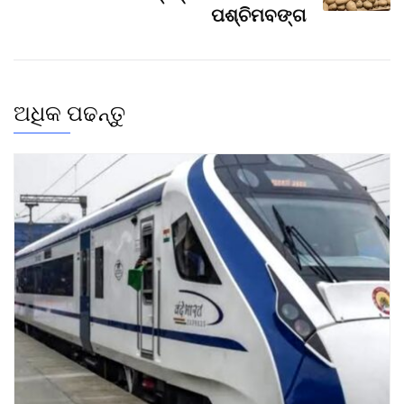
ପଶ୍ଚିମବଙ୍ଗ
ଅଧିକ ପଢନ୍ତୁ