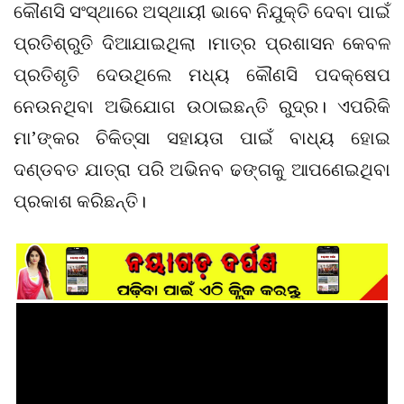
କୌଣସି ସଂସ୍ଥାରେ ଅସ୍ଥାୟୀ ଭାବେ ନିଯୁକ୍ତି ଦେବା ପାଇଁ
ପ୍ରତିଶ୍ରୁତି ଦିଆଯାଇଥିଲା ।ମାତ୍ର ପ୍ରଶାସନ କେବଳ
ପ୍ରତିଶୃତି ଦେଉଥିଲେ ମଧ୍ୟ କୌଣସି ପଦକ୍ଷେପ
ନେଉନଥିବା ଅଭିଯୋଗ ଉଠାଇଛନ୍ତି ରୁଦ୍ର। ଏପରିକି
ମା’ଙ୍କର ଚିକିତ୍ସା ସହାୟତା ପାଇଁ ବାଧ୍ୟ ହୋଇ
ଦଣ୍ଡବତ ଯାତ୍ରା ପରି ଅଭିନବ ଢଙ୍ଗକୁ ଆପଣେଇଥିବା
ପ୍ରକାଶ କରିଛନ୍ତି।