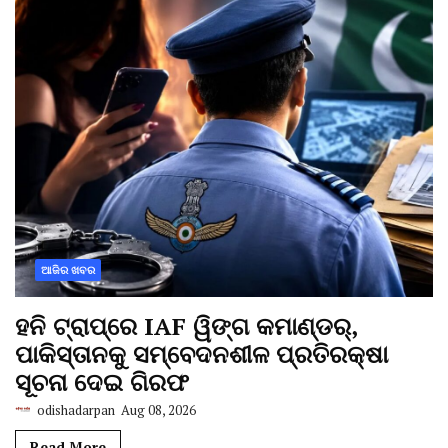
ଆଜିର ଖବର
ହନି ଟ୍ରାପ୍‌ରେ IAF ୱିଙ୍ଗ କମାଣ୍ଡର୍,
ପାକିସ୍ତାନକୁ ସମ୍ବେଦନଶୀଳ ପ୍ରତିରକ୍ଷା
ସୂଚନା ଦେଇ ଗିରଫ
odishadarpan
Aug 08, 2026
Read More