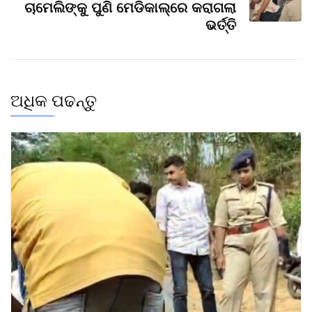
ଚାମେଲିଙ୍କୁ ପୁଣି ମେଡିକାଲ୍‌ରେ କରାଗଲା
ଭର୍ତ୍ତି
ଅଧିକ ପଢନ୍ତୁ