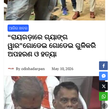
ଆଜିର ଖବର
“ରାୟଗଡ଼ାରେ ଗ୍ୟାଙ୍ଗ
ୱାର”ଗୋଡେଇ ଗୋଡେଇ ଗୁଳିକରି
ଅପହରଣ ଓ ହତ୍ୟା
By
odishadarpan
May 10, 2026