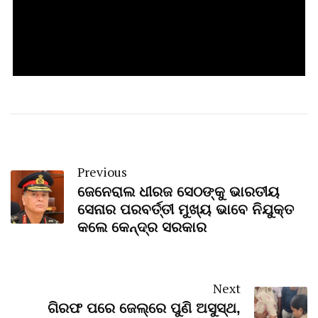
Previous
ଜେନେରାଲ ଧୀରଜ ସେଠଙ୍କୁ ଭାରତୀୟ
ସେନାର ପରବର୍ତ୍ତୀ ମୁଖ୍ୟ ଭାବେ ନିଯୁକ୍ତ
କଲେ କେନ୍ଦ୍ର ସରକାର
Next
ଗିରଫ ପରେ ଜେଲ୍‌ରେ ପୁଣି ଅସୁସ୍ଥ,