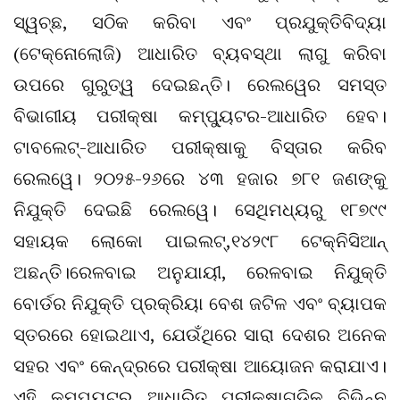
ସ୍ୱଚ୍ଛ, ସଠିକ କରିବା ଏବଂ ପ୍ରଯୁକ୍ତିବିଦ୍ୟା
(ଟେକ୍ନୋଲୋଜି) ଆଧାରିତ ବ୍ୟବସ୍ଥା ଲାଗୁ କରିବା
ଉପରେ ଗୁରୁତ୍ୱ ଦେଇଛନ୍ତି। ରେଲୱେର ସମସ୍ତ
ବିଭାଗୀୟ ପରୀକ୍ଷା କମ୍ପ୍ୟୁଟର-ଆଧାରିତ ହେବ।
ଟାବଲେଟ୍-ଆଧାରିତ ପରୀକ୍ଷାକୁ ବିସ୍ତାର କରିବ
ରେଲୱେ। ୨୦୨୫-୨୬ରେ ୪୩ ହଜାର ୭୮୧ ଜଣଙ୍କୁ
ନିଯୁକ୍ତି ଦେଇଛି ରେଲୱେ। ସେଥିମଧ୍ୟରୁ ୧୮୭୯୯
ସହାୟକ ଲୋକୋ ପାଇଲଟ୍,୧୪୨୯୮ ଟେକ୍ନିସିଆନ୍
ଅଛନ୍ତି।ରେଳବାଇ ଅନୁଯାୟୀ, ରେଳବାଇ ନିଯୁକ୍ତି
ବୋର୍ଡର ନିଯୁକ୍ତି ପ୍ରକ୍ରିୟା ବେଶ ଜଟିଳ ଏବଂ ବ୍ୟାପକ
ସ୍ତରରେ ହୋଇଥାଏ, ଯେଉଁଥିରେ ସାରା ଦେଶର ଅନେକ
ସହର ଏବଂ କେନ୍ଦ୍ରରେ ପରୀକ୍ଷା ଆୟୋଜନ କରାଯାଏ।
ଏହି କମ୍ପ୍ୟୁଟର ଆଧାରିତ ପରୀକ୍ଷାଗୁଡ଼ିକ ବିଭିନ୍ନ