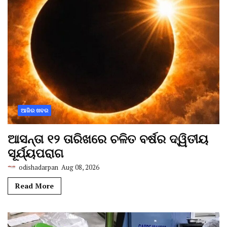
ଆଜିର ଖବର
ଆସନ୍ତା ୧୨ ତାରିଖରେ ଚଳିତ ବର୍ଷର ଦ୍ୱିତୀୟ
ସୂର୍ଯ୍ୟପରାଗ
odishadarpan
Aug 08, 2026
Read More