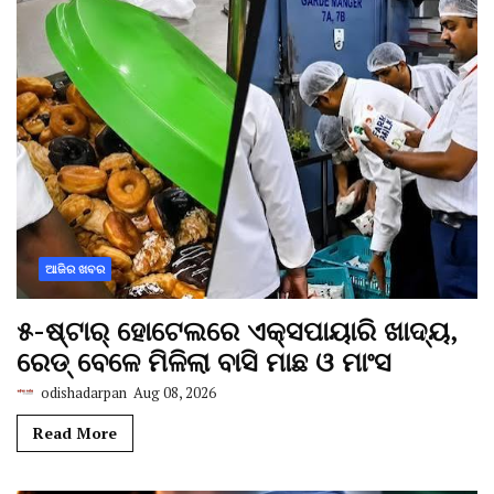
ଆଜିର ଖବର
୫-ଷ୍ଟାର୍ ହୋଟେଲରେ ଏକ୍ସପାୟାରି ଖାଦ୍ୟ,
ରେଡ୍ ବେଳେ ମିଳିଲା ବାସି ମାଛ ଓ ମାଂସ
odishadarpan
Aug 08, 2026
Read More