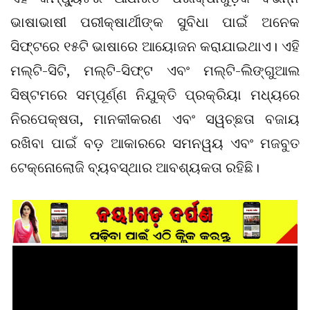
ଭାଷାଭାଷୀ ପରୀକ୍ଷାର୍ଥୀଙ୍କ ସୁବିଧା ପାଇଁ ଅନେକ
ସିଫ୍ଟରେ ୧୫ଟି ଭାଷାରେ ଆୟୋଜନ କରାଯାଇଥାଏ। ଏହି
ମଲ୍ଟି-ସିଟି, ମଲ୍ଟି-ସିଫ୍ଟ ଏବଂ ମଲ୍ଟି-ଲିଙ୍ଗୁଆଲ
ସିଷ୍ଟମରେ ସମ୍ପୂର୍ଣ୍ଣ ନିଯୁକ୍ତି ପ୍ରକ୍ରିୟା ମଧ୍ୟରେ
ନିରପେକ୍ଷତା, ମାନକୀକରଣ ଏବଂ ସୱଚ୍ଛତା ବଜାୟ
ରଖିବା ପାଇଁ ବଡ଼ ଆକାରରେ ସମନୱୟ ଏବଂ ମଜବୁତ
ଟେକ୍ନୋଲୋଜି ବ୍ୟବସ୍ଥାର ଆବଶ୍ୟକତା ରହିଛି।