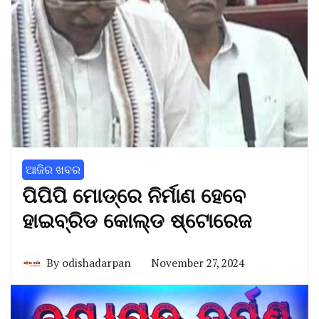
ଆଜିର ଖବର
ପିପିପି ମୋଡ୍‌ରେ ନିର୍ମାଣ ହେବେ
ହାଇବ୍ରିଡ କୋଲ୍ଡ ଷ୍ଟୋରେଜ
By
odishadarpan
November 27, 2024