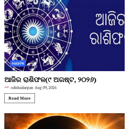
ଜ୍ୟୋତିଷ
ଆଜିର ରାଶିଫଳ(୯ ଅଗଷ୍ଟ, ୨୦୨୬)
odishadarpan
Aug 09, 2026
Read More