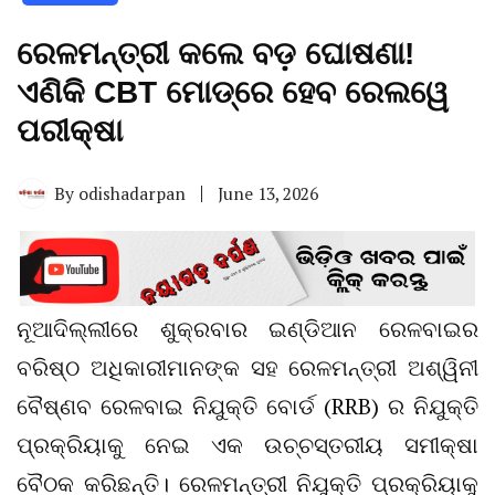
ରେଳମନ୍ତ୍ରୀ କଲେ ବଡ଼ ଘୋଷଣା!
ଏଣିକି CBT ମୋଡ୍‌ରେ ହେବ ରେଲୱେ
ପରୀକ୍ଷା
By
odishadarpan
June 13, 2026
ନୂଆଦିଲ୍ଲୀରେ ଶୁକ୍ରବାର ଇଣ୍ଡିଆନ ରେଳବାଇର
ବରିଷ୍ଠ ଅଧିକାରୀମାନଙ୍କ ସହ ରେଳମନ୍ତ୍ରୀ ଅଶ୍ୱିନୀ
ବୈଷ୍ଣବ ରେଳବାଇ ନିଯୁକ୍ତି ବୋର୍ଡ (RRB) ର ନିଯୁକ୍ତି
ପ୍ରକ୍ରିୟାକୁ ନେଇ ଏକ ଉଚ୍ଚସ୍ତରୀୟ ସମୀକ୍ଷା
ବୈଠକ କରିଛନ୍ତି। ରେଳମନ୍ତ୍ରୀ ନିଯୁକ୍ତି ପ୍ରକ୍ରିୟାକୁ