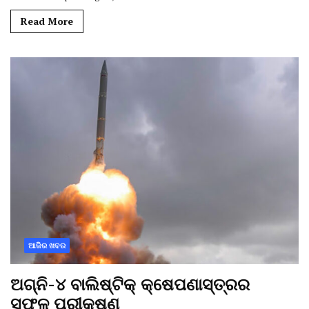
Read More
ଆଜିର ଖବର
ଅଗ୍ନି-୪ ବାଲିଷ୍ଟିକ୍ କ୍ଷେପଣାସ୍ତ୍ରର
ସଫଳ ପରୀକ୍ଷଣ