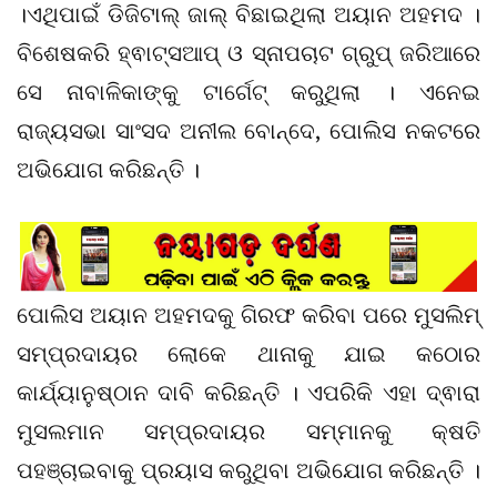
।ଏଥିପାଇଁ ଡିଜିଟାଲ୍ ଜାଲ୍ ବିଛାଇଥିଲା ଅୟାନ ଅହମଦ ।
ବିଶେଷକରି ହ୍ଵାଟ୍ସଆପ୍ ଓ ସ୍ନାପଚାଟ ଗ୍ରୁପ୍ ଜରିଆରେ
ସେ ନାବାଳିକାଙ୍କୁ ଟାର୍ଗେଟ୍ କରୁଥିଲା । ଏନେଇ
ରାଜ୍ୟସଭା ସାଂସଦ ଅନୀଲ ବୋନ୍ଦେ, ପୋଲିସ ନକଟରେ
ଅଭିଯୋଗ କରିଛନ୍ତି ।
ପୋଲିସ ଅୟାନ ଅହମଦକୁ ଗିରଫ କରିବା ପରେ ମୁସଲିମ୍
ସମ୍ପ୍ରଦାୟର ଲୋକେ ଥାନାକୁ ଯାଇ କଠୋର
କାର୍ଯ୍ୟାନୁଷ୍ଠାନ ଦାବି କରିଛନ୍ତି । ଏପରିକି ଏହା ଦ୍ଵାରା
ମୁସଲମାନ ସମ୍ପ୍ରଦାୟର ସମ୍ମାନକୁ କ୍ଷତି
ପହଞ୍ଚାଇବାକୁ ପ୍ରୟାସ କରୁଥିବା ଅଭିଯୋଗ କରିଛନ୍ତି ।