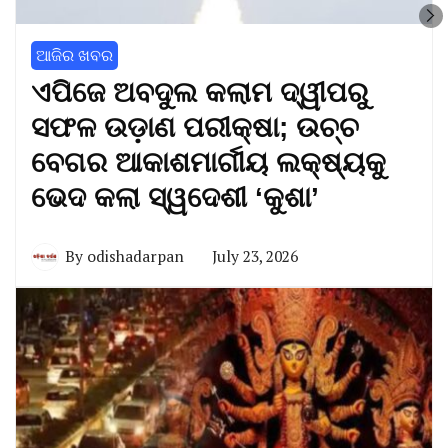
ଆଜିର ଖବର
ଏପିଜେ ଅବଦୁଲ କଲାମ ଦ୍ୱୀପରୁ
ସଫଳ ଉଡ଼ାଣ ପରୀକ୍ଷା; ଉଚ୍ଚ
ବେଗର ଆକାଶମାର୍ଗୀୟ ଲକ୍ଷ୍ୟକୁ
ଭେଦ କଲା ସ୍ୱଦେଶୀ ‘କୁଶା’
By
odishadarpan
July 23, 2026