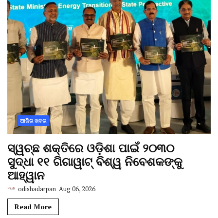
ଆଜିର ଖବର
ସ୍ୱଚ୍ଛ ଶକ୍ତିରେ ଓଡ଼ିଶା ପାଇଁ ୨୦୩୦
ସୁଦ୍ଧା ୧୧ ଗିଗାୱାଟ୍ ବିଶ୍ୱ ନିବେଶକଙ୍କୁ
ଆହ୍ୱାନ
odishadarpan
Aug 06, 2026
Read More