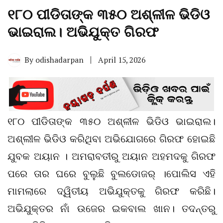
୧୮୦ ପୀଡିତାଙ୍କ ୩୫୦ ଅଶ୍ଳୀଳ ଭିଡିଓ
ଭାଇରାଲ। ଅଭିଯୁକ୍ତ ଗିରଫ
By
odishadarpan
April 15, 2026
୧୮୦ ପୀଡିତାଙ୍କ ୩୫୦ ଅଶ୍ଳୀଳ ଭିଡିଓ ଭାଇରାଲ।
ଅଶ୍ଲୀଳ ଭିଡିଓ କରିଥିବା ଅଭିଯୋଗରେ ଗିରଫ ହୋଇଛି
ଯୁବକ ଅୟାନ । ଅମରାବତୀରୁ ଅୟାନ ଅହମଦକୁ ଗିରଫ
ପରେ ତାର ଘରେ ବୁଲୁଛି ବୁଲଡୋଜର୍ ।ପୋଲିସ ଏହି
ମାମଲାରେ ଦ୍ୱିତୀୟ ଅଭିଯୁକ୍ତକୁ ଗିରଫ କରିଛି।
ଅଭିଯୁକ୍ତର ନାଁ ଉଜେର ଇକବାଲ ଖାନ। ତଦନ୍ତରୁ