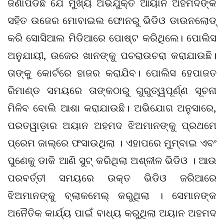
ଜଣାପଡିଛି ଯେ ମୁଖ୍ୟ ଅଭିଯୁକ୍ତ ଆୟାନ ଅହମଦଙ୍କ
ସହିତ ଉଜେର ମୋବାଇଲ ଫୋନରୁ ଭିଡିଓ ଡାଉନଲୋଡ୍
କରି ସୋସିଆଲ ମିଡିଆରେ ପୋଷ୍ଟ କରିଥିଲେ। ପୋଲିସ
ଅନୁଯାୟୀ, ଉଜେର ଖାନଙ୍କୁ ପଚରାଉଚରା କରାଯାଉଛି।
ତାଙ୍କୁ କୋର୍ଟରେ ହାଜର କରାଯିବ। ପୋଲିସ ହେପାଜତ
ରିମାଣ୍ଡ ସମୟରେ ତାଙ୍କଠାରୁ ଗୁରୁତ୍ୱପୂର୍ଣ୍ଣ ସୂଚନା
ମିଳିବ ବୋଲି ଆଶା କରାଯାଉଛି। ଅଭିଯୋଗ ଅନୁସାରେ,
ପରତୱାଡ଼ାର ଅୟାନ ଅହମଦ ଝିଅମାନଙ୍କୁ ପ୍ରଥମେ
ପ୍ରେମ ଜାଲ୍‌ରେ ଫସାଉଥିଲା । ଏହାପରେ ମୁମ୍ବାଇ ଏବଂ
ପୁଣେକୁ ଡାକି ଆଣି ସୁଟ୍ କରିଥିଲା ଅଶ୍ଳୀଳ ଭିଡିଓ । ଆଉ
ପରବର୍ତ୍ତୀ ସମୟରେ ଉକ୍ତ ଭିଡିଓ ଜରିଆରେ
ଝିଅମାନଙ୍କୁ ବ୍ଲାକମେଲ୍ କରୁଥିଲା । ସେମାନଙ୍କ
ଅନୈତିକ କାର୍ଯ୍ୟ ପାଇଁ ବାଧ୍ୟ କରୁଥିଲା ଅୟାନ ଅହମଦ