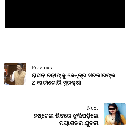
Previous
ରାଘବ ଚଢାଙ୍କୁ କେନ୍ଦ୍ର ସରକାରଙ୍କ
Z କାଟାଗୋରି ସୁରକ୍ଷା
Next
ହଷ୍ଟେଲ ଭିତରେ ଝୁଲିପଡ଼ିଲେ
ନୟାଗଡର ଯୁବତୀ