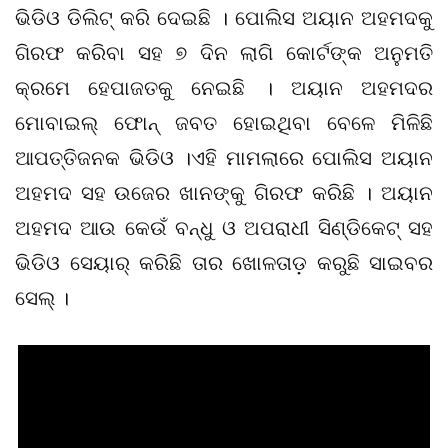
ଭିଡିଓ ଡିଲିଟ୍ କରି ଦେଇଛି । ପୋଲିସ ଅୟାନ ଅହମଦକୁ
ଗିରଫ କରିବା ସହ ୭ ଦିନ ଲାଗି କୋର୍ଟଙ୍କ ଅନୁମତି
କ୍ରମେ ହେପାଜତକୁ ନେଇଛି । ଅୟାନ ଅହମଦର
ମୋବାଇଲ୍ ଫୋନ୍ ଜବତ ହୋଇଥିବା ବେଳେ ମିଳିଛି
ଆପତ୍ତିଜନକ ଭିଡିଓ ।ଏହି ମାମଲାରେ ପୋଲିସ ଅୟାନ
ଅହମଦ ସହ ଉଜେର ଖାନଙ୍କୁ ଗିରଫ କରିଛି । ଅୟାନ
ଅହମଦ ଆଉ କେଉଁ ବନ୍ଧୁ ଓ ଅପରାଧୀ ସିଣ୍ଡିକେଟ୍ ସହ
ଭିଡିଓ ସେୟାର୍ କରିଛି ତାର ଖୋଳତାଡ଼ କରୁଛି ସାଇବର
ସେଲ୍ ।