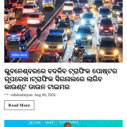
ଆଜିର ଖବର
ଭୁବନେଶ୍ବରରେ ବଦଳିବ ଟ୍ରାଫିକ ପୋଷ୍ଟର
ରୂପରେଖ।ଟ୍ରାଫିକ ସିଗନାଲରେ ଲାଗିବ
କାଉଣ୍ଟ ଡାଉନ ଟାଇମର
odishadarpan
Aug 06, 2026
Read More