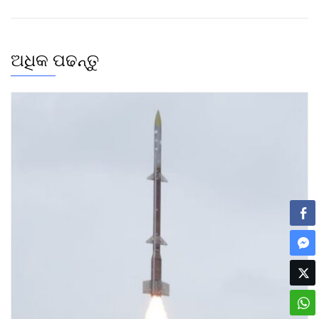
ଅଧିକ ପଢନ୍ତୁ