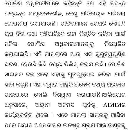
ପୋଲିସ ଅଧିକାରୀମାନେ କହିଛନ୍ତି ଯେ ଏହି ତଦନ୍ତ
ଅତ୍ୟନ୍ତ ସମ୍ବେଦନଶୀଳ, ତେଣୁ ପୀଡିତାଙ୍କ ପରିଚୟ
ଗୋପନୀୟ ରଖାଯାଉଛି। ପୀଡିତାମାନେ ଯେପରି କୌଣସି
ଚାପ ବିନା କଥା କହିପାରିବେ ତାହା ନିଶ୍ଚିତ କରିବା ପାଇଁ
ମହିଳା ପୋଲିସ ଅଧିକାରୀମାନଙ୍କୁ ନିୟୋଜିତ
କରାଯାଇଛି। ଏହି ମାମଲାରେ ଆଉ ଏକ ଗୁରୁତ୍ୱପୂର୍ଣ୍ଣ
ଘଟଣା ହେଉଛି କିଛି ତଥ୍ୟ ଡିଲିଟ୍ କରାଯାଇଛି। ପୋଲିସ
ସାଇବର ଦଳ ଏବେ ଏହାକୁ ପୁନରୁଦ୍ଧାର କରିବା ପାଇଁ
କାମ କରୁଛି। ଏହା ଦ୍ୱାରା ଆହୁରି ଅନେକ ତଥ୍ୟ ପ୍ରକାଶ
ପାଇପାରେ ବୋଲି ବିଶ୍ୱାସ କରାଯାଉଛି।ଅଭିଯୋଗ
ଅନୁସାରେ, ଅୟାନ ଅହମଦ ପୂର୍ବରୁ AIMIMର
କାର୍ଯ୍ୟକର୍ତ୍ତା ଥିଲେ । ଏବେ ମାମଲା ସାମ୍ନାକୁ ଆସିବା
ପରେ ଅୟାନ ଅହମଦ ତାର ଇନଷ୍ଟାଗ୍ରାମ ଆକାଉଣ୍ଟରୁ