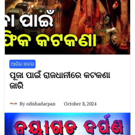
ଆଜିର ଖବର
ପୂଜା ପାଇଁ ରାଜଧାନୀରେ କଟକଣା
ଜାରି
By
odishadarpan
October 8, 2024