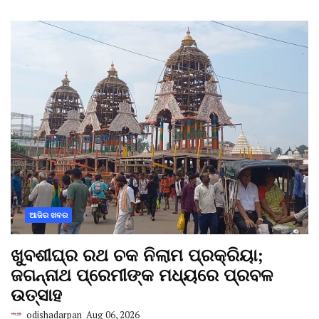
ଆଜିର ଖବର
ଖୁବଶୀଘ୍ର ରଥ ଚକ ନିଲାମ ପ୍ରକ୍ରିୟା;
ଜଗନ୍ନାଥ ପ୍ରେମୀଙ୍କ ମଧ୍ୟରେ ପ୍ରବଳ
ଉତ୍ସାହ
odishadarpan
Aug 06, 2026