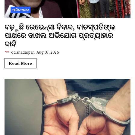
ଆଜିର ଖବର
ବଢ଼ୁଛି ରେଭେନ୍ସା ବିବାଦ, ବାଚସ୍ପତିଙ୍କ
ପାଖରେ ଦାଖଲ ଅଭିଯୋଗ ପ୍ରତ୍ୟାହାର
ଦାବି
odishadarpan
Aug 07, 2026
Read More