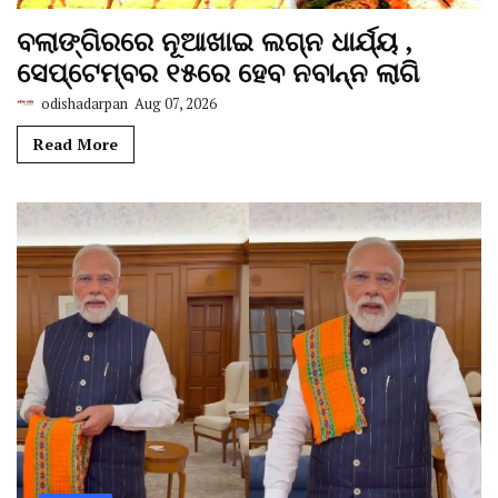
ବଲାଙ୍ଗିରରେ ନୂଆଖାଇ ଲଗ୍ନ ଧାର୍ଯ୍ୟ ,
ସେପ୍ଟେମ୍ବର ୧୫ରେ ହେବ ନବାନ୍ନ ଲାଗି
odishadarpan
Aug 07, 2026
Read More