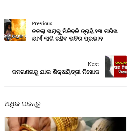
Previous
ତତଲା ଖରାରୁ ମିଳିବନି ତ୍ରାହି,୨୩ ତାରିଖ
ଯାଏଁ ଲାଗି ରହିବ ତାତିର ପ୍ରଭାବ
Next
ଜନଗଣନାକୁ ଯାଇ ଶିକ୍ଷୟିତ୍ରୀ ନିଖୋଜ
ଅଧିକ ପଢନ୍ତୁ