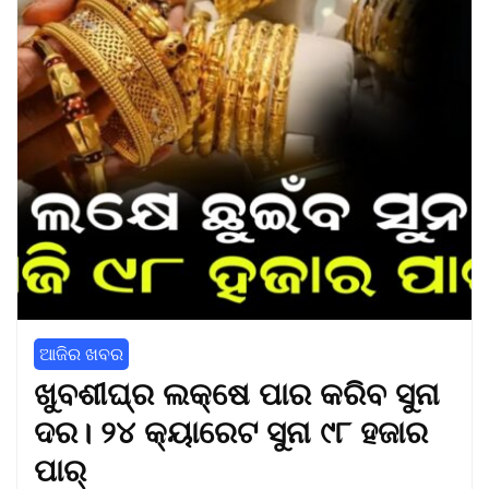
ଆଜିର ଖବର
ଖୁବଶୀଘ୍ର ଲକ୍ଷେ ପାର କରିବ ସୁନା
ଦର। ୨୪ କ୍ୟାରେଟ ସୁନା ୯୮ ହଜାର
ପାର୍‌