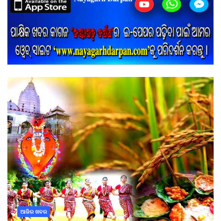
ଆଜିର ଖବର