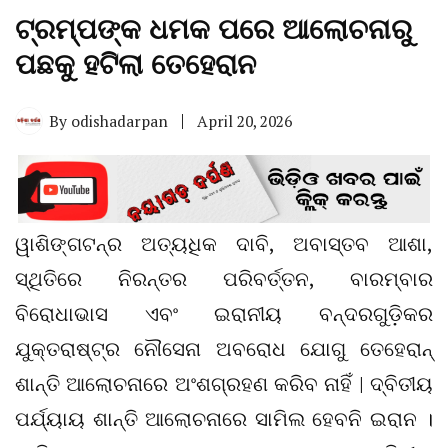
ଟ୍ରମ୍ପଙ୍କ ଧମକ ପରେ ଆଲୋଚନାରୁ
ପଛକୁ ହଟିଲା ତେହେରାନ
By
odishadarpan
April 20, 2026
ୱାଶିଙ୍ଗଟନ୍‌ର ଅତ୍ୟଧିକ ଦାବି, ଅବାସ୍ତବ ଆଶା,
ସ୍ଥିତିରେ ନିରନ୍ତର ପରିବର୍ତ୍ତନ, ବାରମ୍ବାର
ବିରୋଧାଭାସ ଏବଂ ଇରାନୀୟ ବନ୍ଦରଗୁଡ଼ିକର
ଯୁକ୍ତରାଷ୍ଟ୍ର ନୌସେନା ଅବରୋଧ ଯୋଗୁ ତେହେରାନ୍
ଶାନ୍ତି ଆଲୋଚନାରେ ଅଂଶଗ୍ରହଣ କରିବ ନାହିଁ | ଦ୍ବିତୀୟ
ପର୍ଯ୍ୟାୟ ଶାନ୍ତି ଆଲୋଚନାରେ ସାମିଲ ହେବନି ଇରାନ ।