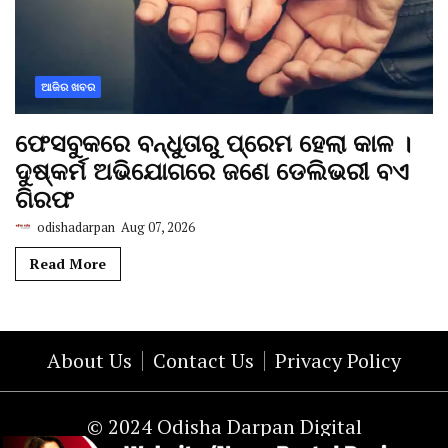
ଆଜିର ଖବର
ଫେସବୁକରେ ବନ୍ଧୁତାରୁ ପ୍ରେମ ହେଲା କାଳ ।
ଦୁଷ୍କର୍ମ ଅଭିଯୋଗରେ ଜଣେ ଡେଲିଭରୀ ବଏ
ଗିରଫ
odishadarpan
Aug 07, 2026
Read More
About Us
Contact Us
Privacy Policy
© 2024 Odisha Darpan Digital