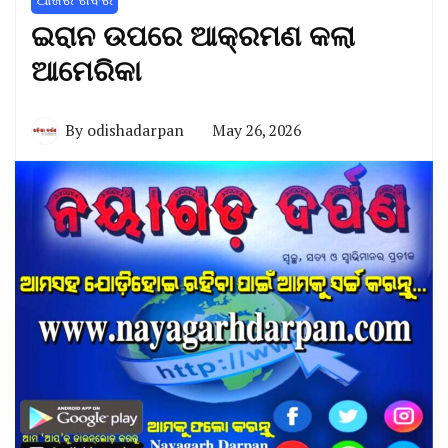
ଇରାନ ଉପରେ ଆକ୍ରମଣ କଲା
ଆମେରିକା
By
odishadarpan
May 26, 2026