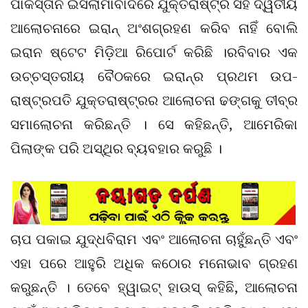
ପାକିସ୍ତାନ ଇସଲାମାବାଦରେ ଯୁକ୍ତରାଷ୍ଟ୍ର ସହ ଦ୍ୱିତୀୟ
ଆଲୋଚନାରେ ଇରାନ୍ ଅଂଶଗ୍ରହଣ କରିବ ନାହିଁ ବୋଲି
ଇରାନ ଷ୍ଟେଟ ମିଡ଼ିଆ ରିପୋର୍ଟ କରିଛି ।ରବିବାର ଏକ
ଉଚ୍ଚସ୍ତରୀୟ ବୈଠକରେ ଇରାନ୍‌ର ପ୍ରଥମ ଉପ-
ରାଷ୍ଟ୍ରପତି ଯୁକ୍ତରାଷ୍ଟ୍ରର ଆଲୋଚନା ଢଙ୍ଗକୁ ତୀବ୍ର
ସମାଲୋଚନା କରିଛନ୍ତି । ସେ କହିଛନ୍ତି, ଆମେରିକା
ପିଲାଙ୍କ ପରି ଅସ୍ଥିର ବ୍ୟବହାର କରୁଛି ।
ଚାପ ପକାଇ ଯୁଦ୍ଧବିରାମ ଏବଂ ଆଲୋଚନା ଚାହୁଁଛନ୍ତି ଏବଂ
ଏହା ପରେ ଆହୁରି ଅଧିକ କଠୋର ମନୋଭାବ ଗ୍ରହଣ
କରୁଛନ୍ତି । ତେବେ ହ୍ୱାଇଟ୍ ହାଉସ୍ କହିଛି, ଆଲୋଚନା