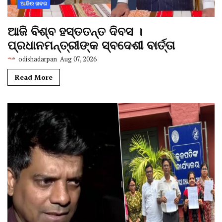
ଆଜିର ଖବର
ଆଜି ବିଶ୍ବ ହସ୍ତତନ୍ତ ଦିବସ ।
ପ୍ରଧାନମନ୍ତ୍ରୀଙ୍କ ସ୍ବଦେଶୀ ବାର୍ତ୍ତା
odishadarpan
Aug 07, 2026
Read More