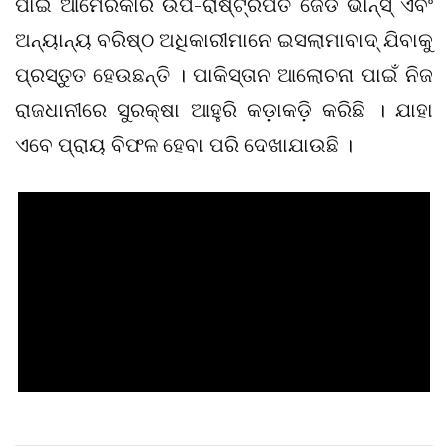
ପାଇଁ ଆମେରିକାର ଉପ-ରାଷ୍ଟ୍ରପତି ଜେଡି ଭାନ୍ସ୍ ଏବଂ
ଅନ୍ୟାନ୍ୟ ବରିଷ୍ଠ ଅଧିକାରୀମାନେ ଇସଲାମାବାଦ୍ ଯିବାକୁ
ପ୍ରସ୍ତୁତ ହେଉଛନ୍ତି । ପାକିସ୍ତାନ ଆଲୋଚନା ପାଇଁ ନିଜ
ରାଜଧାନୀରେ ସୁରକ୍ଷା ଆହୁରି କଡ଼ାକଡ଼ି କରିଛି । ଯାହା
ଏବେ ପ୍ରାୟ ବିଫଳ ହେବା ପରି ଦେଖାଯାଉଛି ।