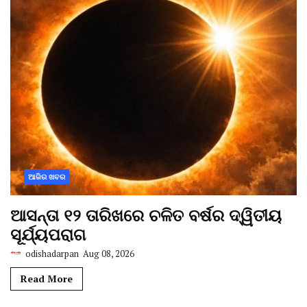
ଆଜିର ଖବର
ଆସନ୍ତା ୧୨ ତାରିଖରେ ଚଳିତ ବର୍ଷର ଦ୍ୱିତୀୟ
ସୂର୍ଯ୍ୟପରାଗ
odishadarpan
Aug 08, 2026
Read More