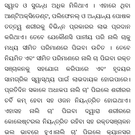
ସ୍ୱାଦ ଓ ସୁଗନ୍ଧ ଅଧିକ ମିଳିଥାଏ । ଏହାରେ ଥିବା
ଆଣ୍ଟିଅକ୍ସିଡେଣ୍ଟ, ପଲିଫେନଲ୍ ଓ ଅନ୍ୟାନ୍ୟ ପୋଷକ
ତତ୍ତ୍ୱ ଶରୀରକୁ ବିଭିନ୍ନ ପ୍ରକାରର ଲାଭ ପ୍ରଦାନ
କରିଥାଏ। ତେବେ ଯେକୌଣସି ପାନୀୟ ପରି ନାଲି ଚାକୁ
ମଧ୍ୟ ସୀମିତ ପରିମାଣରେ ପିଇବା ଉଚିତ । ତେବେ
ନିୟମିତ ଏବଂ ସୀମିତ ପରିମାଣରେ ନାଲି ଚା ପିଇବା ରକ୍ତ
ସଞ୍ଚାଳନକୁ ସହଯୋଗ କରିପାରେ ଏବଂ ହୃଦୟର
ସାମଗ୍ରିକ ସ୍ୱାସ୍ଥ୍ୟ ପାଇଁ ଲାଭଦାୟକ ହୋଇପାରେ।
ପ୍ରତିଦିନ ସକାଳେ ଅଧାକପ ନାଲି ଚା’ ପିଇଲେ ଶରୀରର
ଚର୍ବି କମ୍‌ ହେବା ସହ ଓଜନ ନିୟନ୍ତ୍ରିତ ହୋଇଥାଏ।
ଏହାସହ ନାଲି ଚା’ ପିଇବା ଦ୍ୱାରା ଶରୀରରେ
କୋଲେଷ୍ଟରଲ ନିୟନ୍ତ୍ରିତ ରହିବା ସହ ରକ୍ତସଞ୍ଚାଳନ
ଭଲ ଭାବରେ ହୁଏ।ନାଲି ଚା’ ପିଇଲେ କ୍ୟାନସର