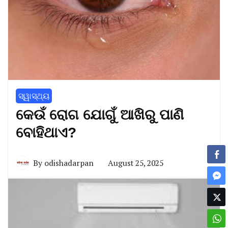
ସ୍ୱାସ୍ଥ୍ୟ
କେଉଁ ରୋଗ ଯୋଗୁଁ ଆଖିରୁ ପାଣି
ବୋହିଥାଏ?
By
odishadarpan
August 25, 2025