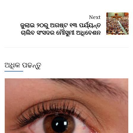
Next
ଜୁଲାଇ ୨୦ରୁ ଅଗଷ୍ଟ ୧୩ ପର୍ଯ୍ୟନ୍ତ
ଚାଲିବ ସଂସଦର ମୌସୁମୀ ଅଧିବେଶନ
ଅଧିକ ପଢନ୍ତୁ