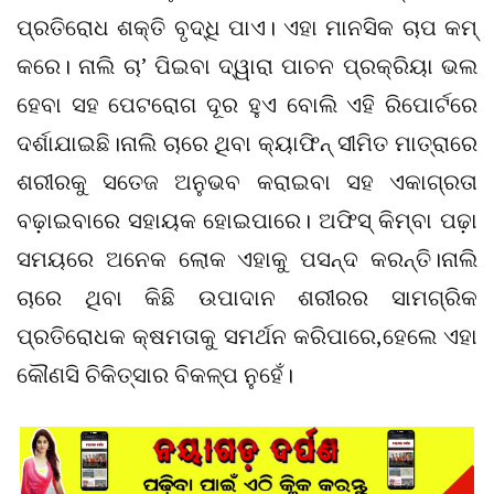
ପ୍ରତିରୋଧ ଶକ୍ତି ବୃଦ୍ଧି ପାଏ। ଏହା ମାନସିକ ଚାପ କମ୍‌
କରେ। ନାଲି ଚା’ ପିଇବା ଦ୍ୱାରା ପାଚନ ପ୍ରକ୍ରିୟା ଭଲ
ହେବା ସହ ପେଟରୋଗ ଦୂର ହୁଏ ବୋଲି ଏହି ରିପୋର୍ଟରେ
ଦର୍ଶାଯାଇଛି।ନାଲି ଚାରେ ଥିବା କ୍ୟାଫିନ୍ ସୀମିତ ମାତ୍ରାରେ
ଶରୀରକୁ ସତେଜ ଅନୁଭବ କରାଇବା ସହ ଏକାଗ୍ରତା
ବଢ଼ାଇବାରେ ସହାୟକ ହୋଇପାରେ। ଅଫିସ୍ କିମ୍ବା ପଢ଼ା
ସମୟରେ ଅନେକ ଲୋକ ଏହାକୁ ପସନ୍ଦ କରନ୍ତି।ନାଲି
ଚାରେ ଥିବା କିଛି ଉପାଦାନ ଶରୀରର ସାମଗ୍ରିକ
ପ୍ରତିରୋଧକ କ୍ଷମତାକୁ ସମର୍ଥନ କରିପାରେ,ହେଲେ ଏହା
କୌଣସି ଚିକିତ୍ସାର ବିକଳ୍ପ ନୁହେଁ।