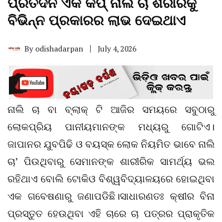
ପ୍ରତିଦିନ ଏକ କପ୍ ନାଲି ଚା ଶରୀରକୁ
ବିଭିନ୍ନ ପ୍ରକାରର ଲାଭ ଦେଇଥାଏ
By
odishadarpan
July 4, 2026
ନାଲି ଚା ବା ବ୍ଲାକ୍ ଟି ଆଜିର ସମୟରେ ସବୁଠାରୁ
ଲୋକପ୍ରିୟ ପାନୀୟମାନଙ୍କ ମଧ୍ୟରୁ ଗୋଟିଏ।
ଜାପାନର ଯୁବପିଢି ଓ ବୟସ୍କ ଲୋକ ନିୟମିତ ଭାବେ ନାଲି
ଚା’ ପିଉଥିବାରୁ ସେମାନଙ୍କ ଶାରୀରିକ ସାମର୍ଥ୍ୟ ଭଲ
ରହିଥାଏ ବୋଲି ଟୋକିଓ ବିଶ୍ୱବିଦ୍ୟାଳୟରେ ହୋଇଥିବା
ଏକ ଗବେଷଣାରୁ ଜଣାପଡିଛି।ସାଧାରଣତଃ କ୍ଷୀର ବିନା
ପ୍ରସ୍ତୁତ ହେଉଥିବା ଏହି ଚାରେ ଚା ପତ୍ରର ପ୍ରାକୃତିକ