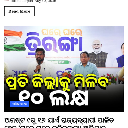
odishadarpan
Aug 08, 2026
Read More
ଆଜିର ଖବର
ଅଗଷ୍ଟ ୯ରୁ ୧୭ ଯାଏଁ ରାଜ୍ୟବ୍ୟାପୀ ପାଳିତ