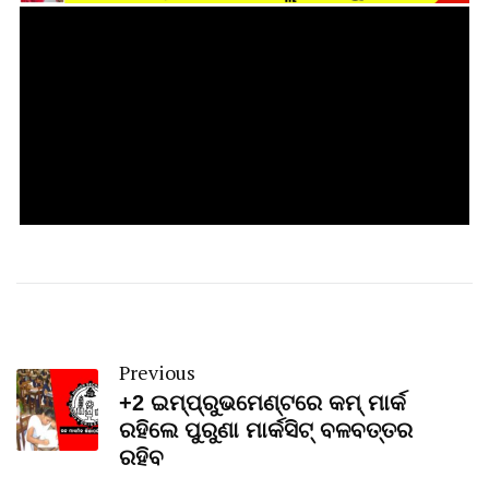
Previous
+2 ଇମ୍ପ୍ରୁଭମେଣ୍ଟରେ କମ୍ ମାର୍କ
ରହିଲେ ପୁରୁଣା ମାର୍କସିଟ୍ ବଳବତ୍ତର
ରହିବ