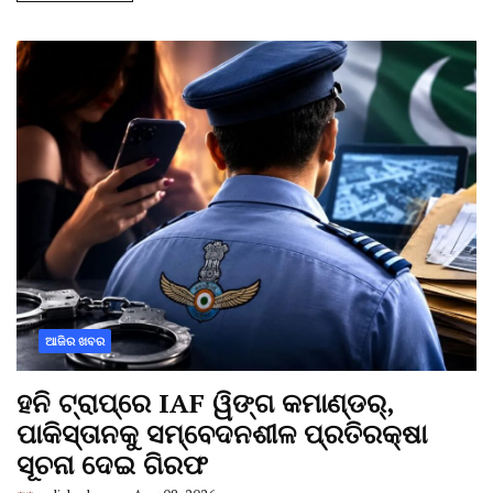
ଆଜିର ଖବର
ହନି ଟ୍ରାପ୍‌ରେ IAF ୱିଙ୍ଗ କମାଣ୍ଡର୍,
ପାକିସ୍ତାନକୁ ସମ୍ବେଦନଶୀଳ ପ୍ରତିରକ୍ଷା
ସୂଚନା ଦେଇ ଗିରଫ