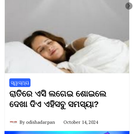
ସ୍ୱାସ୍ଥ୍ୟ
ରାତିରେ ଏସି ଲଗେଇ ଶୋଇଲେ
ଦେଖା ଦିଏ ଏହିସବୁ ସମସ୍ୟା?
By
odishadarpan
October 14, 2024