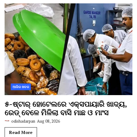
ଆଜିର ଖବର
୫-ଷ୍ଟାର୍ ହୋଟେଲରେ ଏକ୍ସପାୟାରି ଖାଦ୍ୟ,
ରେଡ୍ ବେଳେ ମିଳିଲା ବାସି ମାଛ ଓ ମାଂସ
odishadarpan
Aug 08, 2026
Read More