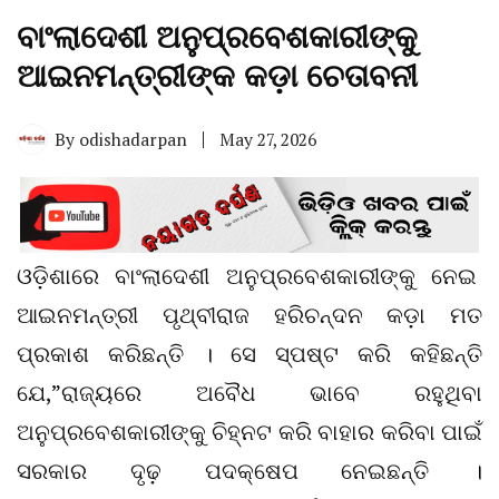
ବାଂଲାଦେଶୀ ଅନୁପ୍ରବେଶକାରୀଙ୍କୁ
ଆଇନମନ୍ତ୍ରୀଙ୍କ କଡ଼ା ଚେତାବନୀ
By
odishadarpan
May 27, 2026
ଓଡ଼ିଶାରେ ବାଂଲାଦେଶୀ ଅନୁପ୍ରବେଶକାରୀଙ୍କୁ ନେଇ
ଆଇନମନ୍ତ୍ରୀ ପୃଥ୍ବୀରାଜ ହରିଚନ୍ଦନ କଡ଼ା ମତ
ପ୍ରକାଶ କରିଛନ୍ତି । ସେ ସ୍ପଷ୍ଟ କରି କହିଛନ୍ତି
ଯେ,”ରାଜ୍ୟରେ ଅବୈଧ ଭାବେ ରହୁଥିବା
ଅନୁପ୍ରବେଶକାରୀଙ୍କୁ ଚିହ୍ନଟ କରି ବାହାର କରିବା ପାଇଁ
ସରକାର ଦୃଢ଼ ପଦକ୍ଷେପ ନେଇଛନ୍ତି ।