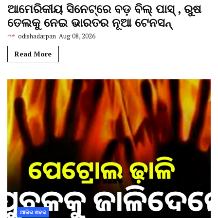
ଆମେରିକୀୟ ସିନେଟ୍‌ରେ ବଡ଼ ବିଲ୍‌ ପାସ୍‌ , ରୁଷ
ତେଲକୁ ନେଇ ଭାରତର ନୂଆ ଟେନସନ୍
odishadarpan
Aug 08, 2026
Read More
ଆଜିର ଖବର