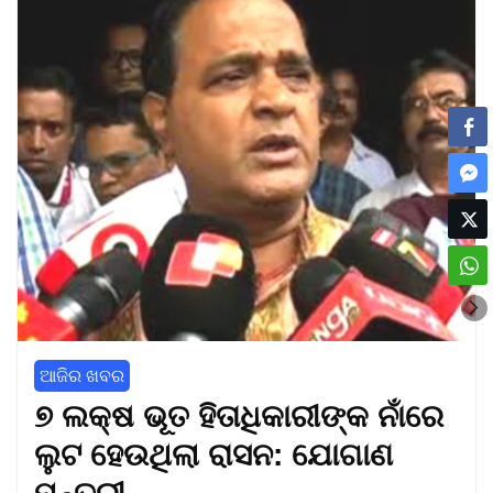
ଆଜିର ଖବର
୭ ଲକ୍ଷ ଭୂତ ହିତାଧିକାରୀଙ୍କ ନାଁରେ
ଲୁଟ ହେଉଥିଲା ରାସନ: ଯୋଗାଣ