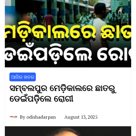
ଆଜିର ଖବର
ସମ୍ବଲପୁର ମେଡ଼ିକାଲରେ ଛାତରୁ
ଡେଇଁପଡ଼ିଲେ ରୋଗୀ
By
odishadarpan
August 13, 2025