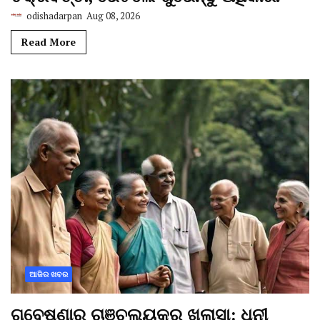
odishadarpan
Aug 08, 2026
Read More
ଆଜିର ଖବର
ଗବେଷଣାରୁ ଚାଞ୍ଚଲ୍ୟକର ଖୁଲାସା: ଧନୀ