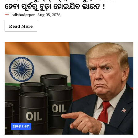
ହେବା ପୂର୍ବରୁ ବୁଢ଼ା ହୋଇଯିବ ଭାରତ !
odishadarpan
Aug 08, 2026
Read More
ଆଜିର ଖବର