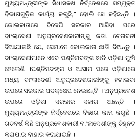
ମୁଖ୍ୟମନ୍ତ୍ରୀଙ୍କ ସିଧାସଳଖ ନିର୍ଦ୍ଦେଶରେ ସମ୍ପୃକ୍ତ
ବିଭାଗଗୁଡ଼ିକ କାର୍ଯ୍ୟ କରୁଛି,” ବୋଲି ସେ କହିଛନ୍ତି ।
କୋଲକାତାରେ ବିଜେପି ସରକାର ଆସିବା ପରେ
ବାଂଲାଦେଶୀ ଅନୁପ୍ରବେଶକାରୀଙ୍କୁ କଡା ଚେତାବନୀ
ଦିଆଯାଇଛି ଯେ, ସେମାନେ କୋଲକାତା ଛାଡି ଦିଅନ୍ତୁ ।
ବାଂଲାଦେଶୀମାନେ ଏବେ ପଶ୍ଚିମବଙ୍ଗ ଛାଡି ଓଡ଼ିଶା ମୁହାଁ
ହେଲେଣି ।ପଶ୍ଚିମବଙ୍ଗ ଓ ଆସାମ ପରେ ଓଡ଼ିଶାରେ
ମଧ୍ୟ ବାଂଲାଦେଶୀ ଅନୁପ୍ରବେଶକାରୀଙ୍କୁ ହଟାଇବା
ଉପରେ ସରକାର ପଦକ୍ଷେପ ନେଇଛନ୍ତି । ଅନୁପ୍ରବେଶ
ଉପରେ ଓଡ଼ିଶା ସରକାର ସଜାଗ ଅଛନ୍ତି ।
ମୁଖ୍ୟମନ୍ତ୍ରୀଙ୍କ ନିର୍ଦ୍ଦେଶରେ ବିଭାଗ କାମ କରୁଛି ।
ଗତବର୍ଷ କିଛି ଅନୁପ୍ରବେଶକାରୀ ବାଂଲାଦେଶୀଙ୍କୁ ଚିହ୍ନଟ
କରାଯାଇ ବାହାର କରାଯାଇଛି ।