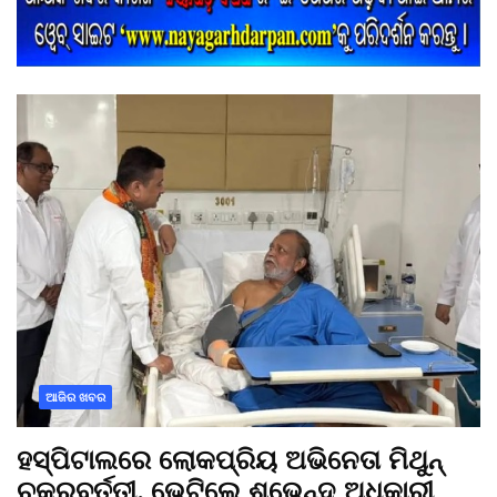
ଆଜିର ଖବର
ହସ୍ପିଟାଲରେ ଲୋକପ୍ରିୟ ଅଭିନେତା ମିଥୁନ୍
ଚକ୍ରବର୍ତ୍ତୀ, ଭେଟିଲେ ଶୁଭେନ୍ଦୁ ଅଧିକାରୀ