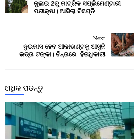
ଜୁଲାଇ 2ରୁ ମାଟ୍ରିକ ସପ୍ଲିମେଣ୍ଟାରୀ
ପରୀକ୍ଷା। ଆସିଲା ବିଜ୍ଞପ୍ତି
Next
ଦୁଇମାସ ହେବ ଆକାଉଣ୍ଟକୁ ଆସୁନି
ଭତ୍ତା ଟଙ୍କା। ଚିନ୍ତାରେ ହିତାଧିକାରୀ
ଅଧିକ ପଢନ୍ତୁ