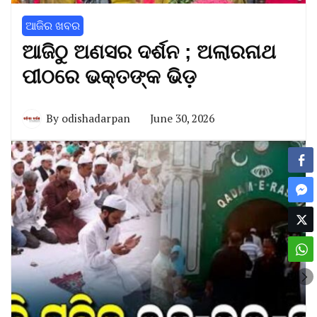
ଆଜିର ଖବର
ଆଜିଠୁ ଅଣସର ଦର୍ଶନ ; ଅଲାରନାଥ
ପୀଠରେ ଭକ୍ତଙ୍କ ଭିଡ଼
By
odishadarpan
June 30, 2026