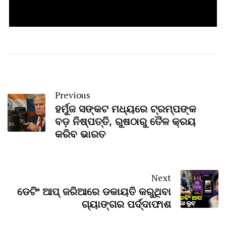
Previous
ହର୍ମୁଜ ସଙ୍କଟ ମଧ୍ୟରେ ଟ୍ରମ୍ପଙ୍କ
ବଡ଼ ନିଷ୍ପତ୍ତି, ରୁଷଠାରୁ ତୈଳ କ୍ରୟ
କରିବ ଭାରତ
Next
ଡେଟିଂ ଆପ୍ ଜରିଆରେ ଡକାୟତି କରୁଥିବା
ଗ୍ୟାଙ୍ଗର ପର୍ଦ୍ଦାଫାଶ