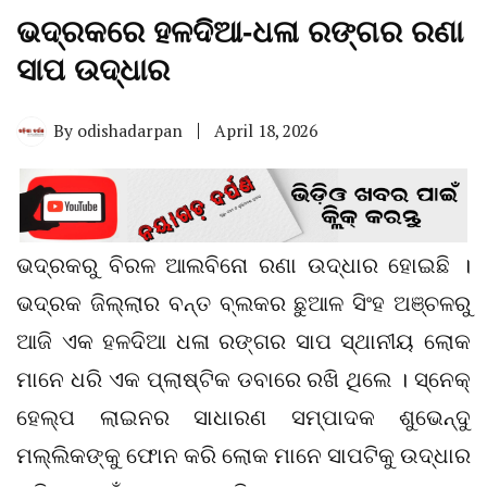
ଭଦ୍ରକରେ ହଳଦିଆ-ଧଳା ରଙ୍ଗର ରଣା
ସାପ ଉଦ୍ଧାର
By
odishadarpan
April 18, 2026
ଭଦ୍ରକରୁ ବିରଳ ଆଲବିନୋ ରଣା ଉଦ୍ଧାର ହୋଇଛି ।
ଭଦ୍ରକ ଜିଲ୍ଲାର ବନ୍ତ ବ୍ଲକର ଛୁଆଳ ସିଂହ ଅଞ୍ଚଳରୁ
ଆଜି ଏକ ହଳଦିଆ ଧଳା ରଙ୍ଗର ସାପ ସ୍ଥାନୀୟ ଲୋକ
ମାନେ ଧରି ଏକ ପ୍ଲାଷ୍ଟିକ ଡବାରେ ରଖି ଥିଲେ । ସ୍ନେକ୍
ହେଲ୍ପ ଲାଇନର ସାଧାରଣ ସମ୍ପାଦକ ଶୁଭେନ୍ଦୁ
ମଲ୍ଲିକଙ୍କୁ ଫୋନ କରି ଲୋକ ମାନେ ସାପଟିକୁ ଉଦ୍ଧାର