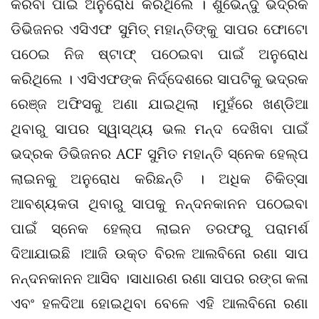
କରିବା ପାଇଁ ଅନୁରୋଧ କରିଥିଲେ । ଶୁଭେନ୍ଦୁ ଭଦ୍ରକ
ଡିଭିଜନର ଏସିଏଫ ସୁମିତ୍ ମହାନ୍ତିଙ୍କୁ ସାପର ଫୋଟୋ
ପଠେଇ ନିଜ ଷ୍ଟାଫ୍ ପଠେଇବା ପାଇଁ ଅନୁରୋଧ
କରିଥିଲେ । ଏସିଏଫଙ୍କ ନିର୍ଦ୍ଦେଶରେ ସାପଟିକୁ ଭଦ୍ରକ
ରେଞ୍ଜ ଅଫିସକୁ ଅଣା ଯାଇଥିଲା ।ମୁହଁରେ ଖଣ୍ଡିଆ
ଥିବାରୁ ସାପର ସ୍ୱାସ୍ଥ୍ୟ ଭଲ ମନ୍ଦ ଦେଖିବା ପାଇଁ
ଭଦ୍ରକ ଡିଭିଜନର ACF ସୁମିତ ମହାନ୍ତି ସ୍ନେକ ହେଲ୍ପ
ଲାଇନକୁ ଅନୁରୋଧ କରିଛନ୍ତି । ଅଧିକ ଚିକିତ୍ସା
ଆବଶ୍ୟକତା ଥିବାରୁ ସାପକୁ ନନ୍ଦନକାନନ ପଠେଇବା
ପାଇଁ ସ୍ନେକ ହେଲ୍ପ ଲାଇନ ତରଫରୁ ପରାମର୍ଶ
ଦିଆଯାଇଛି ।ଆଜି ଉକ୍ତ ବିରଳ ଆଲବିନୋ ରଣା ସାପ
ନନ୍ଦନକାନନ ଆସିବ ।ସାଧାରଣ ରଣା ସାପର ରଙ୍ଗ କଳା
ଏବଂ ହଳଦିଆ ହୋଇଥିବା ବେଳେ ଏହି ଆଲବିନୋ ରଣା