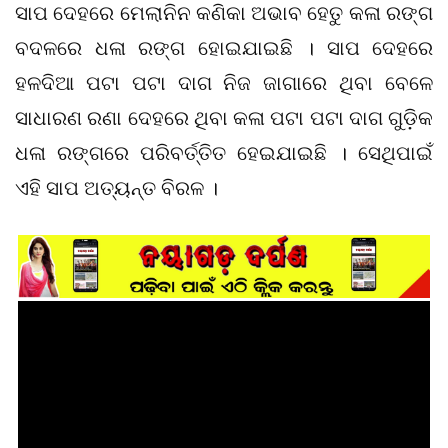
ସାପ ଦେହରେ ମେଲାନିନ କଣିକା ଅଭାବ ହେତୁ କଳା ରଙ୍ଗ
ବଦଳରେ ଧଳା ରଙ୍ଗ ହୋଇଯାଇଛି । ସାପ ଦେହରେ
ହଳଦିଆ ପଟା ପଟା ଦାଗ ନିଜ ଜାଗାରେ ଥିବା ବେଳେ
ସାଧାରଣ ରଣା ଦେହରେ ଥିବା କଳା ପଟା ପଟା ଦାଗ ଗୁଡ଼ିକ
ଧଳା ରଙ୍ଗରେ ପରିବର୍ତ୍ତିତ ହେଇଯାଇଛି । ସେଥିପାଇଁ
ଏହି ସାପ ଅତ୍ୟନ୍ତ ବିରଳ ।