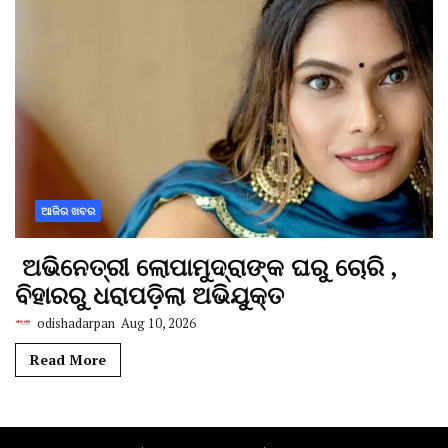
ଆଜିର ଖବର
ଅଭିନେତ୍ରୀ ଲୋପାମୁଦ୍ରାଙ୍କ ଘରୁ ଚୋରି ,
ବିହାରରୁ ଧରାପଡ଼ିଲା ଅଭିଯୁକ୍ତ
odishadarpan
Aug 10, 2026
Read More