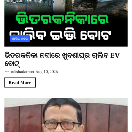
ଆଜିର ଖବର
ଭିତରକନିକା ନଦୀରେ ଖୁବଶୀଘ୍ର ଚାଲିବ EV
ବୋଟ୍
odishadarpan
Aug 10, 2026
Read More