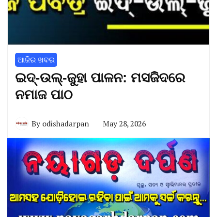
ଆଜିର ଖବର
ଇଦ୍-ଉଲ୍-ଜୁହା ପାଳନ: ମସଜିଦରେ
ନମାଜ ପାଠ
By
odishadarpan
May 28, 2026