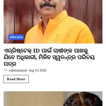
ଆଜିର ଖବର
ଏଗ୍ରିଷ୍ଟେକ୍ ID ପାଇଁ ଚାଷୀଙ୍କ ପାଖକୁ
ଯିବେ ଅଧିକାରୀ, ମିଳିବ ସ୍ୱତନ୍ତ୍ର ପରିଚୟ
ପତ୍ର
odishadarpan
Aug 10, 2026
Read More