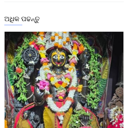
ଅଧିକ ପଢନ୍ତୁ