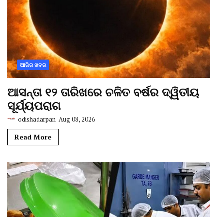
ଆଜିର ଖବର
ଆସନ୍ତା ୧୨ ତାରିଖରେ ଚଳିତ ବର୍ଷର ଦ୍ୱିତୀୟ
ସୂର୍ଯ୍ୟପରାଗ
odishadarpan
Aug 08, 2026
Read More