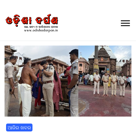
Daily Odia News
Nayagarh Darpan
ଆଜିର ଖବର