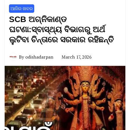
ଆଜିର ଖବର
SCB ଅଗ୍ନିକାଣ୍ଡ
ଘଟଣା:ସ୍ବାସ୍ଥ୍ୟ ବିଭାଗରୁ ଅର୍ଥ
ଲୁଟିବା ଚିନ୍ତାରେ ସରକାର ରହିଛନ୍ତି
By
odishadarpan
March 17, 2026