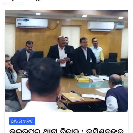
ଆଜିର ଖବର
ଭରତପୁର ଥାନା ବିବାଦ : କମିଶନଙ୍କ