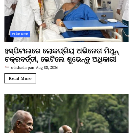
ଆଜିର ଖବର
ହସ୍ପିଟାଲରେ ଲୋକପ୍ରିୟ ଅଭିନେତା ମିଥୁନ୍
ଚକ୍ରବର୍ତ୍ତୀ, ଭେଟିଲେ ଶୁଭେନ୍ଦୁ ଅଧିକାରୀ
odishadarpan
Aug 08, 2026
Read More