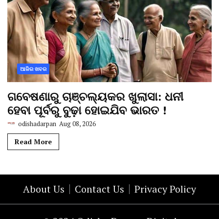
ଆଜିର ଖବର
ଗବେଷଣାରୁ ଚାଞ୍ଚଲ୍ୟକର ଖୁଲାସା: ଧନୀ
ହେବା ପୂର୍ବରୁ ବୁଢ଼ା ହୋଇଯିବ ଭାରତ !
odishadarpan
Aug 08, 2026
Read More
About Us
Contact Us
Privacy Policy