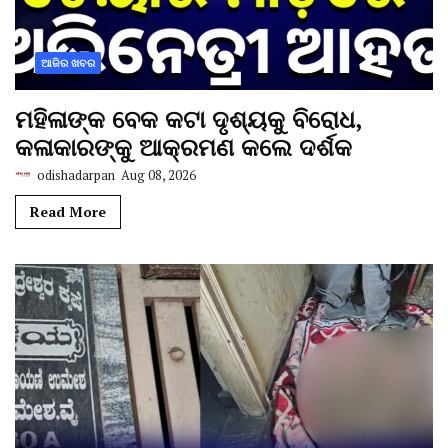
ଆଜିର ଖବର
ମହିଳାଙ୍କ ବେକ କଟା ଦୃଶ୍ୟକୁ ବିରୋଧ,
କଳାକାରଙ୍କୁ ଆକ୍ରମଣ କଲେ ଦର୍ଶକ
odishadarpan
Aug 08, 2026
Read More