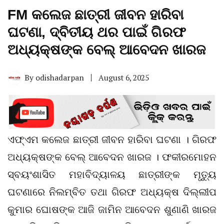
FM କଲେଜ ଛାତ୍ରୀ ଜୀବନ ହାରିବା
ଘଟଣା, ଦ୍ବିତୀୟ ଥର ପାଇଁ ଗିରଫ
ଅଧ୍ୟକ୍ଷଙ୍କ ବେଲ୍ ଆବେଦନ ଖାରଜ
By
odishadarpan
August 6, 2025
ଏଫ୍ଏମ କଲେଜ ଛାତ୍ରୀ ଜୀବନ ହାରିବା ଘଟଣା । ଗିରଫ
ଅଧ୍ୟକ୍ଷଙ୍କ ବେଲ୍ ଆବେଦନ ଖାରଜ । ଫକୀରମୋହନ
ସ୍ବୟଂଶାସିତ ମହାବିଦ୍ୟାଳୟ ଛାତ୍ରୀଙ୍କ ମୃତ୍ୟୁ
ଘଟଣାରେ ନିଲମ୍ବିତ ତଥା ଗିରଫ ଅଧ୍ୟକ୍ଷ ଦିଲ୍ଲୀପ
କୁମାର ଘୋଷଙ୍କ ଆଜି ଜାମିନ ଆବେଦନ ଶୁଣାଣି ଖାରଜ