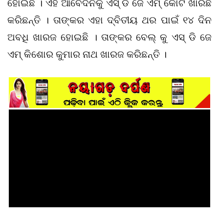
ହୋଇଛି । ଏହି ଆବେଦନକୁ ଏସ୍ ଡି ଜେ ଏମ୍ କୋର୍ଟ ଖାରଛ
କରିଛନ୍ତି । ତାଙ୍କର ଏହା ଦ୍ବିତୀୟ ଥର ପାଇଁ ୧୪ ଦିନ
ଅବଧି ଖାରଜ ହୋଇଛି । ତାଙ୍କର ବେଲ୍ କୁ ଏସ୍ ଡି ଜେ
ଏମ୍ କିଶୋର କୁମାର ନାଥ ଖାରଜ କରିଛନ୍ତି ।