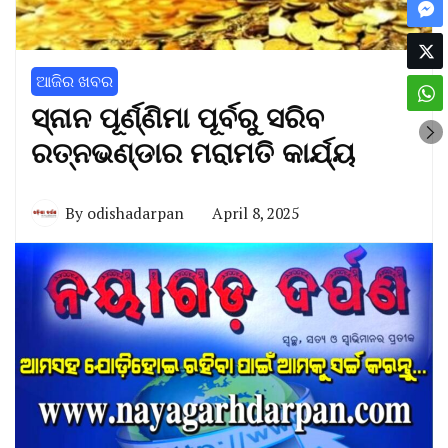
ଆଜିର ଖବର
ସ୍ନାନ ପୂର୍ଣ୍ଣିମା ପୂର୍ବରୁ ସରିବ
ରତ୍ନଭଣ୍ଡାର ମରାମତି କାର୍ଯ୍ୟ
By
odishadarpan
April 8, 2025