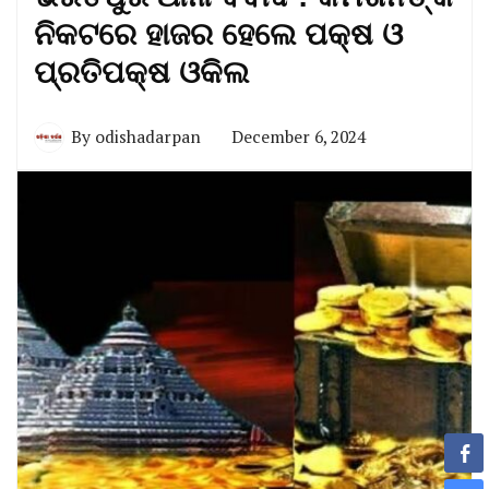
ନିକଟରେ ହାଜର ହେଲେ ପକ୍ଷ ଓ
ପ୍ରତିପକ୍ଷ ଓକିଲ
By
odishadarpan
December 6, 2024