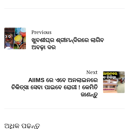
Previous
ଖୁବଶୀଘ୍ର ଶ୍ରୀମନ୍ଦିରରେ ଲାଗିବ
ଅବଢ଼ା ଦର
Next
AIIMS ରେ ଏବେ ଅନଲାଇନରେ
ଚିକିତ୍ସା ସେବା ପାଇବେ ରୋଗୀ ! କେମିତି
ଜାଣନ୍ତୁ
ଅଧିକ ପଢନ୍ତୁ