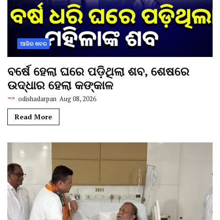
ଆଜିର ଖବର
ବର୍ଷେ ହେଲା ଘରେ ପଡ଼ିଥିଲା ଶବ, ଶେଷରେ
ଉଦ୍ଧାର ହେଲା କଙ୍କାଳ
odishadarpan
Aug 08, 2026
Read More